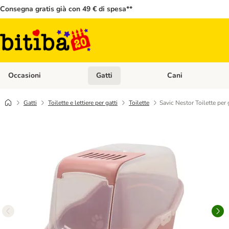
Consegna gratis già con 49 € di spesa**
Occasioni
Gatti
Cani
Apri Menù Categoria: Occasioni
Apri Menù Categoria: 
Gatti
Toilette e lettiere per gatti
Toilette
Savic Nestor Toilette per 