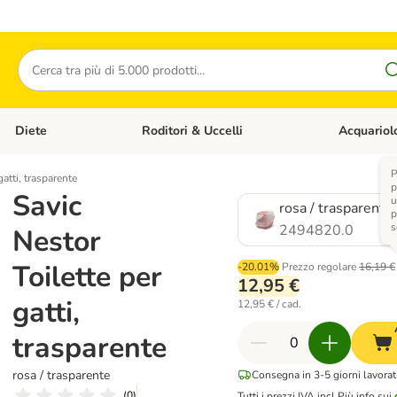
Cerca
Diete
Roditori & Uccelli
Acquariol
Gatti
Apri Menù Categoria: Cani
Apri Menù Categoria: Diete
Apri Menù Cat
P
gatti, trasparente
p
Savic
u
rosa / trasparente
p
s
2494820.0
Nestor
Toilette per
-20.01%
Prezzo regolare
16,19 €
12,95 €
gatti,
12,95 € / cad.
trasparente
rosa / trasparente
Consegna in 3-5 giorni lavorat
(
0
)
Tutti i prezzi IVA incl.
Più info sui