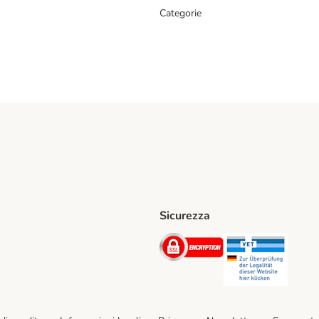
Categorie
Sicurezza
iane. Shipping Method
Post. Shipping Method
Security
Securit
hod