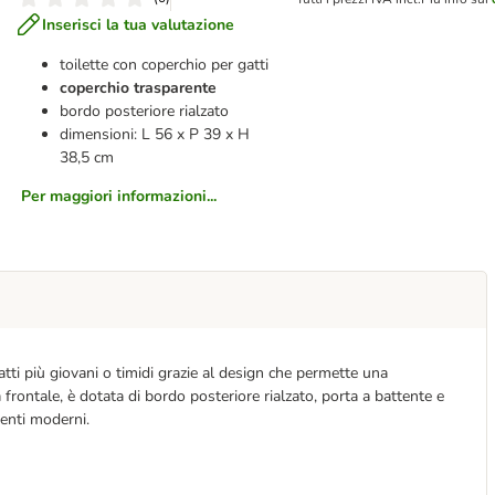
Inserisci la tua valutazione
toilette con coperchio per gatti
coperchio trasparente
bordo posteriore rialzato
dimensioni: L 56 x P 39 x H
38,5 cm
Per maggiori informazioni...
atti più giovani o timidi grazie al design che permette una
a frontale, è dotata di bordo posteriore rialzato, porta a battente e
ienti moderni.