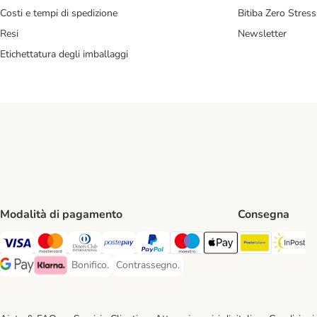
Costi e tempi di spedizione
Bitiba Zero Stress
Resi
Newsletter
Etichettatura degli imballaggi
Modalità di pagamento
Consegna
Poste Ital
In
Visa. Payment Method
Mastercard. Payment Method
Diners Club. Payment Method
Postepay. Payment Method
PayPal. Payment Method
Maestro. Payment Method
Apple pay. Payment Met
Bonifico.
Contrassegno.
Bonifico. Payment Method
Contrassegno. Payment Method
Google Pay Payment Method
Klarna Payment Method