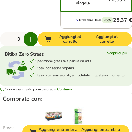
singola
25,37 €
-6%
Aggiungi al
Aggiungi al
carrello
carrello
Scopri di più
Bitiba Zero Stress
Spedizione gratuita a partire da 49 €
Ricevi consegne regolari
Flessibile, senza costi, annullabile in qualsiasi momento
Consegna in 3-5 giorni lavorativi
Continua
Compralo con:
Prezzo
Aggiungi entrambi a
Aggiungi entrambi a