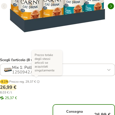
Prezzo totale
degli stessi
Scegli l'articolo (8 varianti)
articoli se
acquistati
Mix 1: Pollo e Tonno
singolarmente
1250942.0
-8.1%
Prezzo reg.
29,37 €
26,99 €
8,03 € / l
25,37 €
Consegna
26,99 €