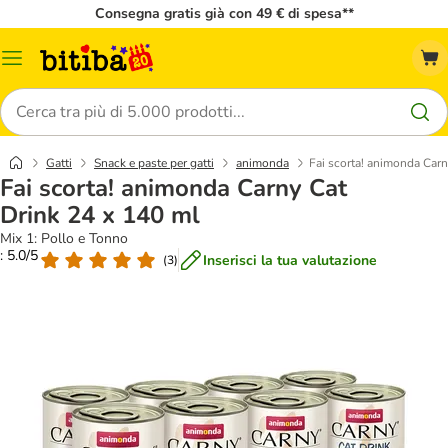
Consegna gratis già con 49 € di spesa**
Overview
catalogo
Cerca
Gatti
Snack e paste per gatti
animonda
Fai scorta! animonda Carn
Fai scorta! animonda Carny Cat
Drink 24 x 140 ml
Mix 1: Pollo e Tonno
: 5.0/5
Inserisci la tua valutazione
(
3
)