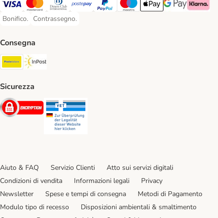
Visa. Payment Method
Mastercard. Payment Method
Diners Club. Payment Method
Postepay. Payment Method
PayPal. Payment Method
Maestro. Payment Method
Apple pay. Payment Met
Google Pay Paym
Klarna Pa
Bonifico.
Contrassegno.
Bonifico. Payment Method
Contrassegno. Payment Method
Consegna
Poste Italiane. Shipping Method
InPost. Shipping Method
Sicurezza
Security
Security
Aiuto & FAQ
Servizio Clienti
Atto sui servizi digitali
Condizioni di vendita
Informazioni legali
Privacy
Newsletter
Spese e tempi di consegna
Metodi di Pagamento
Modulo tipo di recesso
Disposizioni ambientali & smaltimento