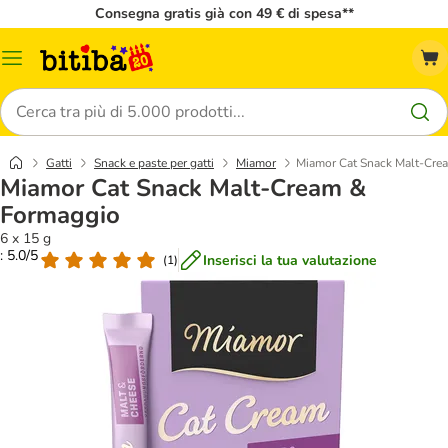
Consegna gratis già con 49 € di spesa**
Overview
catalogo
Cerca
Gatti
Snack e paste per gatti
Miamor
Miamor Cat Snack Malt-Cre
Miamor Cat Snack Malt-Cream &
Formaggio
6 x 15 g
: 5.0/5
Inserisci la tua valutazione
(
1
)