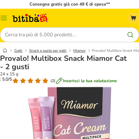
Consegna gratis già con 49 € di spesa**
Overview
catalogo
Cerca
Gatti
Snack e paste per gatti
Miamor
Provalo! Multibox Snack Mia
Provalo! Multibox Snack Miamor Cat
- 2 gusti
24 x 15 g
: 5.0/5
Inserisci la tua valutazione
(
2
)