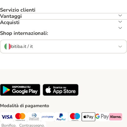
Servizio clienti
Vantaggi
Acquisti
Shop internazionali:
bitiba.it / it
Modalità di pagamento
Visa. Payment Method
Mastercard. Payment Method
Diners Club. Payment Method
Postepay. Payment Method
PayPal. Payment Method
Maestro. Payment Method
Apple pay. Payment Met
Google Pay Paym
Klarna Pa
Bonifico.
Contrassegno.