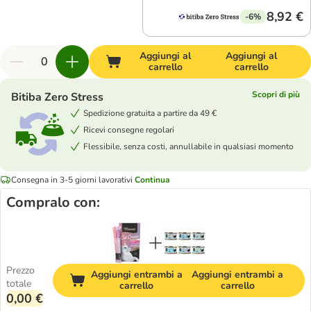
8,92 €
-6%
Aggiungi al
Aggiungi al
carrello
carrello
Scopri di più
Bitiba Zero Stress
Spedizione gratuita a partire da 49 €
Ricevi consegne regolari
Flessibile, senza costi, annullabile in qualsiasi momento
Consegna in 3-5 giorni lavorativi
Continua
Compralo con:
Prezzo
Aggiungi entrambi a
Aggiungi entrambi a
totale
carrello
carrello
0,00 €