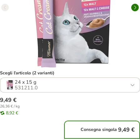
Scegli l'articolo (2 varianti)
24 x 15 g
531211.0
9,49 €
26,36 € / kg
8,92 €
9,49 €
Consegna singola