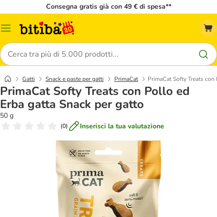
Consegna gratis già con 49 € di spesa**
Overview
catalogo
Cerca
Gatti
Snack e paste per gatti
PrimaCat
PrimaCat Softy Treats con 
PrimaCat Softy Treats con Pollo ed
Erba gatta Snack per gatto
50 g
Inserisci la tua valutazione
(
0
)