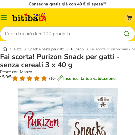
Consegna gratis già con 49 € di spesa**
Overview
catalogo
Cerca
Gatti
Snack e paste per gatti
Purizon
Fai scorta! Purizon Snack per
Fai scorta! Purizon Snack per gatti -
senza cereali 3 x 40 g
Pesce con Manzo
: 5.0/5
Inserisci la tua valutazione
(
10
)