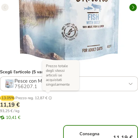
Prezzo totale
degli stessi
Scegli l'articolo (5 varianti)
articoli se
acquistati
Pesce con Manzo
singolarmente
756207.1
-13.05%
Prezzo reg.
12,87 €
11,19 €
93,25 € / kg
10,41 €
Consegna
11,19 €