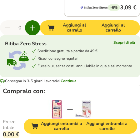
3,09 €
-6%
Aggiungi al
Aggiungi al
carrello
carrello
Scopri di più
Bitiba Zero Stress
Spedizione gratuita a partire da 49 €
Ricevi consegne regolari
Flessibile, senza costi, annullabile in qualsiasi momento
Consegna in 3-5 giorni lavorativi
Continua
Compralo con:
Prezzo
Aggiungi entrambi a
Aggiungi entrambi a
totale
carrello
carrello
0,00 €