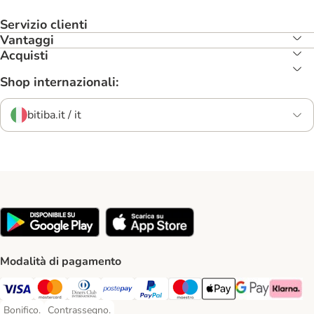
Servizio clienti
Vantaggi
Acquisti
Shop internazionali:
bitiba.it / it
Modalità di pagamento
Visa. Payment Method
Mastercard. Payment Method
Diners Club. Payment Method
Postepay. Payment Method
PayPal. Payment Method
Maestro. Payment Method
Apple pay. Payment Met
Google Pay Paym
Klarna Pa
Bonifico.
Contrassegno.