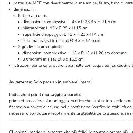
materiale: MDF con rivestimento in melamina, feltro, tubo di carta, 
dimensioni:
lettino a parete:
dimensioni complessive: L 43 x P 26,8 x H 71,5 cm
piattaforma: L 43 x P 25 x H 15 cm
superficie d’appoggio: L 41 x P 23 x H 4 cm
colonna tiragraffi in sisal: Ø 8 x H 54,5 cm
3 gradini da arrampicata:
dimensioni complessive: L 12 x P 12 x H 20 cm ciascuno
3 tiragraffi in sisal: Ø 8 x 16,5 cm
istruzioni per la cura: pulire il pannello con acqua pulita; cuscino
Avvertenze
: Solo per uso in ambienti interni.
Indicazioni per il montaggio a parete:
prima di procedere al montaggio, verifica che la struttura della pare
fissaggio a parete è incluso nella confezione. Verifica la stabilità del
necessario controllare regolarmente la stabilità dello stesso e, se nec
___________________________________________________________
Gli animali rendono le nostre vite più felici, le nostre giornate più 