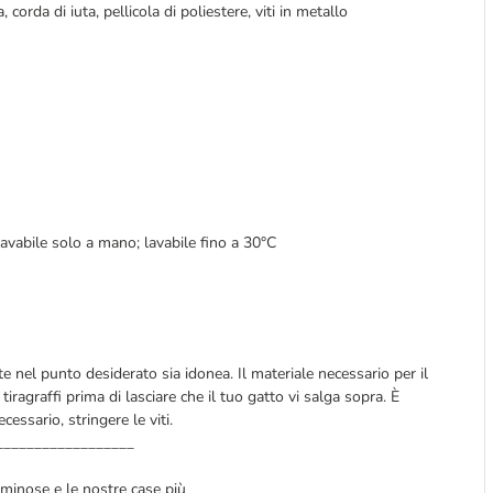
corda di iuta, pellicola di poliestere, viti in metallo
 lavabile solo a mano; lavabile fino a 30°C
te nel punto desiderato sia idonea. Il materiale necessario per il
 tiragraffi prima di lasciare che il tuo gatto vi salga sopra. È
essario, stringere le viti.
__________________
luminose e le nostre case più