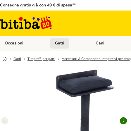
Consegna gratis già con 49 € di spesa**
Occasioni
Gatti
Cani
Apri Menù Categoria: Occasioni
Apri Menù Categoria: 
Gatti
Tiragraffi per gatti
Accessori & Componenti integrativi per tiragr