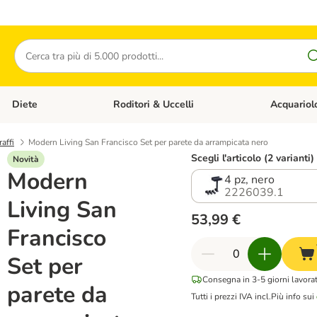
Cerca
Diete
Roditori & Uccelli
Acquariol
Gatti
Apri Menù Categoria: Cani
Apri Menù Categoria: Diete
Apri Menù Cat
affi
Modern Living San Francisco Set per parete da arrampicata nero
Scegli l'articolo (2 varianti)
Novità
Modern
4 pz, nero
2226039.1
Living San
53,99 €
Francisco
Set per
Consegna in 3-5 giorni lavorat
parete da
Tutti i prezzi IVA incl.
Più info sui