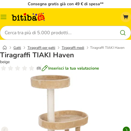
Consegna gratis già con 49 € di spesa**
Overview
catalogo
Cerca
Gatti
Tiragraffi per gatti
Tiragraffi medi
Tiragraffi TIAKI Haven
Tiragraffi TIAKI Haven
beige
Inserisci la tua valutazione
(
0
)