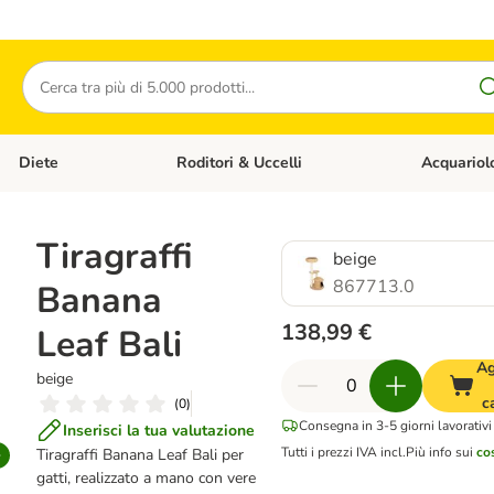
Cerca
Diete
Roditori & Uccelli
Acquariol
Gatti
Apri Menù Categoria: Cani
Apri Menù Categoria: Diete
Apri Menù Cat
i
Tiragraffi
beige
867713.0
Banana
138,99 €
Leaf Bali
Ag
beige
c
(
0
)
Consegna in 3-5 giorni lavorativi
Inserisci la tua valutazione
Tutti i prezzi IVA incl.
Più info sui
co
Tiragraffi Banana Leaf Bali per
gatti, realizzato a mano con vere