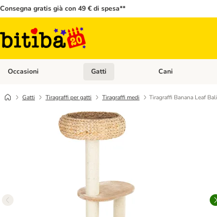
Consegna gratis già con 49 € di spesa**
Occasioni
Gatti
Cani
Apri Menù Categoria: Occasioni
Apri Menù Categoria: 
Gatti
Tiragraffi per gatti
Tiragraffi medi
Tiragraffi Banana Leaf Bal