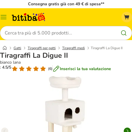
Consegna gratis già con 49 € di spesa**
Overview
catalogo
Cerca
Gatti
Tiragraffi per gatti
Tiragraffi medi
Tiragraffi La Digue II
Tiragraffi La Digue II
bianco lana
: 4.5/5
Inserisci la tua valutazione
(
6
)