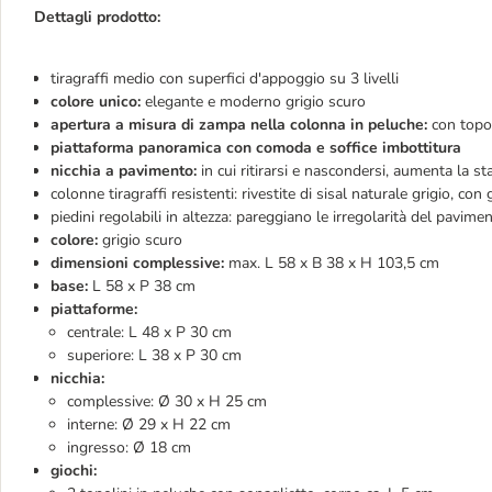
Dettagli prodotto:
tiragraffi medio con superfici d'appoggio su 3 livelli
colore unico:
elegante e moderno grigio scuro
apertura a misura di zampa nella colonna in peluche:
con topo
piattaforma panoramica con comoda e soffice imbottitura
nicchia a pavimento:
in cui ritirarsi e nascondersi, aumenta la stab
colonne tiragraffi resistenti: rivestite di sisal naturale grigio, co
piedini regolabili in altezza: pareggiano le irregolarità del pavime
colore:
grigio scuro
dimensioni complessive:
max. L 58 x B 38 x H 103,5 cm
base:
L 58 x P 38 cm
piattaforme:
centrale: L 48 x P 30 cm
superiore: L 38 x P 30 cm
nicchia:
complessive: Ø 30 x H 25 cm
interne: Ø 29 x H 22 cm
ingresso: Ø 18 cm
giochi: