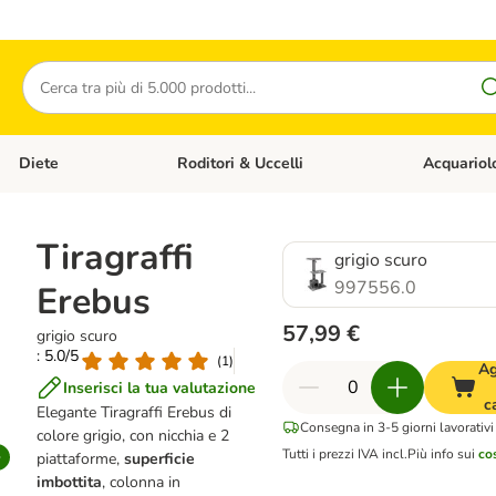
Cerca
Diete
Roditori & Uccelli
Acquariol
Gatti
Apri Menù Categoria: Cani
Apri Menù Categoria: Diete
Apri Menù Cat
Tiragraffi
grigio scuro
997556.0
Erebus
57,99 €
grigio scuro
: 5.0/5
(
1
)
Ag
Inserisci la tua valutazione
c
Elegante Tiragraffi Erebus di
Consegna in 3-5 giorni lavorativi
colore
grigio, con nicchia e 2
Tutti i prezzi IVA incl.
Più info sui
co
piattaforme,
superficie
imbottita
, colonna in