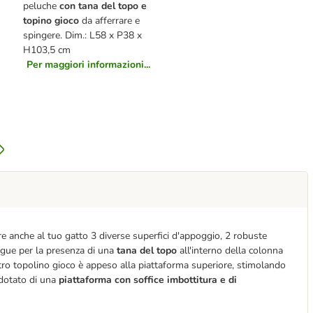
peluche
con tana del topo e
topino gioco
da afferrare e
spingere. Dim.: L58 x P38 x
H103,5 cm
Per maggiori informazioni...
re anche al tuo gatto 3 diverse superfici d'appoggio, 2 robuste
tingue per la presenza di una
tana del topo
all'interno della colonna
ltro topolino gioco è appeso alla piattaforma superiore, stimolando
e dotato di una
piattaforma con soffice imbottitura e di