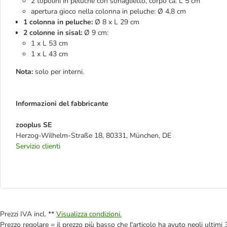
2 topolini in peluche con sonaglietto, corpo ca. L 5 cm
apertura gioco nella colonna in peluche: Ø 4,8 cm
1 colonna in peluche:
Ø 8 x L 29 cm
2 colonne in sisal:
Ø 9 cm:
1 x L 53 cm
1 x L 43 cm
Nota:
solo per interni.
Informazioni del fabbricante
zooplus SE
Herzog-Wilhelm-Straße 18, 80331, München, DE
Servizio clienti
Prezzi IVA incl. **
Visualizza condizioni.
Prezzo regolare = il prezzo più basso che l'articolo ha avuto negli ultimi 