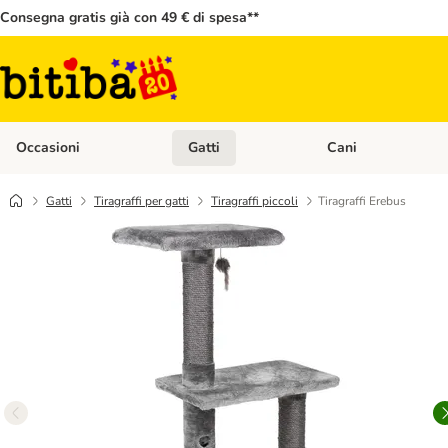
Consegna gratis già con 49 € di spesa**
Occasioni
Gatti
Cani
Apri Menù Categoria: Occasioni
Apri Menù Categoria: 
Gatti
Tiragraffi per gatti
Tiragraffi piccoli
Tiragraffi Erebus