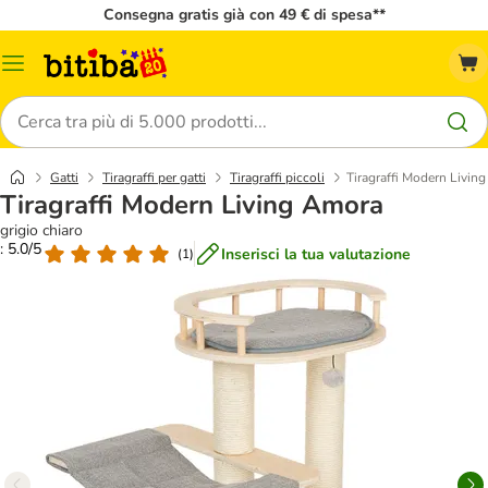
Consegna gratis già con 49 € di spesa**
Overview
catalogo
Cerca
Gatti
Tiragraffi per gatti
Tiragraffi piccoli
Tiragraffi Modern Livin
Tiragraffi Modern Living Amora
grigio chiaro
: 5.0/5
Inserisci la tua valutazione
(
1
)