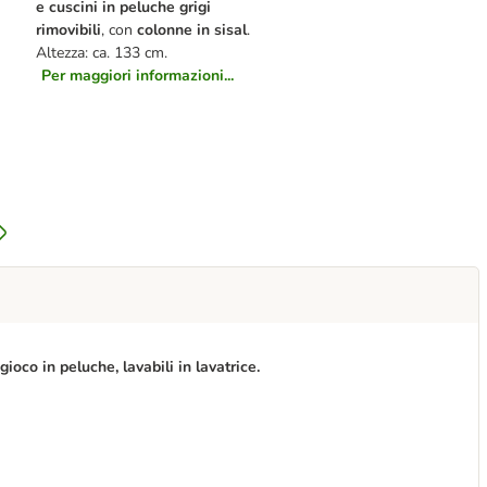
e cuscini in peluche grigi
rimovibili
, con
colonne in sisal
.
Altezza: ca. 133 cm.
Per maggiori informazioni...
gioco in peluche, lavabili in lavatrice.