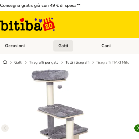
Consegna gratis già con 49 € di spesa**
Occasioni
Gatti
Cani
Apri Menù Categoria: Occasioni
Apri Menù Categoria: 
Gatti
Tiragraffi per gatti
Tutti i tiragraffi
Tiragraffi TIAKI Milo