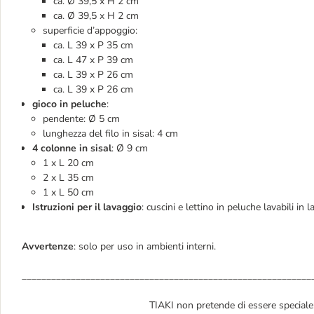
ca. Ø 39,5 x H 2 cm
ca. Ø 39,5 x H 2 cm
superficie d’appoggio:
ca. L 39 x P 35 cm
ca. L 47 x P 39 cm
ca. L 39 x P 26 cm
ca. L 39 x P 26 cm
gioco in peluche
:
pendente: Ø 5 cm
lunghezza del filo in sisal: 4 cm
4 colonne in sisal
: Ø 9 cm
1 x L 20 cm
2 x L 35 cm
1 x L 50 cm
Istruzioni per il lavaggio
: cuscini e lettino in peluche lavabili in l
Avvertenze
: solo per uso in ambienti interni.
___________________________________________________________
TIAKI non pretende di essere speciale: 