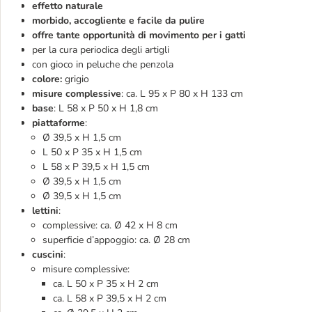
effetto naturale
morbido, accogliente e facile da pulire
offre tante opportunità di movimento per i gatti
per la cura periodica degli artigli
con gioco in peluche che penzola
colore:
grigio
misure complessive
: ca. L 95 x P 80 x H 133 cm
base
: L 58 x P 50 x H 1,8 cm
piattaforme
:
Ø 39,5 x H 1,5 cm
L 50 x P 35 x H 1,5 cm
L 58 x P 39,5 x H 1,5 cm
Ø 39,5 x H 1,5 cm
Ø 39,5 x H 1,5 cm
lettini
:
complessive: ca. Ø 42 x H 8 cm
superficie d’appoggio: ca. Ø 28 cm
cuscini
:
misure complessive:
ca. L 50 x P 35 x H 2 cm
ca. L 58 x P 39,5 x H 2 cm