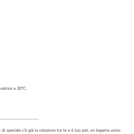
avatrice a 30°C.
___________________
di speciale c'è già la relazione tra te e il tuo pet, un legame unico