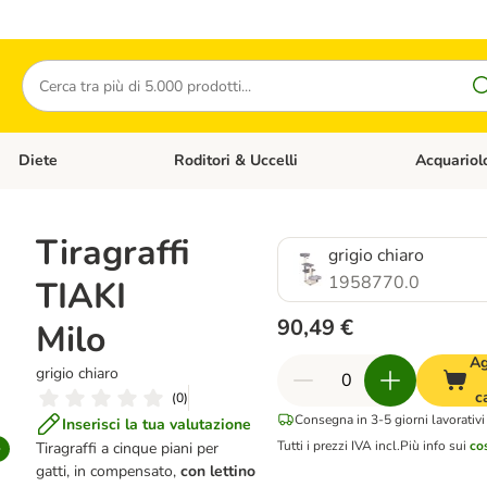
Cerca
Diete
Roditori & Uccelli
Acquariol
Gatti
Apri Menù Categoria: Cani
Apri Menù Categoria: Diete
Apri Menù Cat
Tiragraffi
grigio chiaro
1958770.0
TIAKI
90,49 €
Milo
Ag
grigio chiaro
c
(
0
)
Consegna in 3-5 giorni lavorativi
Inserisci la tua valutazione
Tutti i prezzi IVA incl.
Più info sui
co
Tiragraffi a cinque piani per
gatti, in compensato,
con lettino