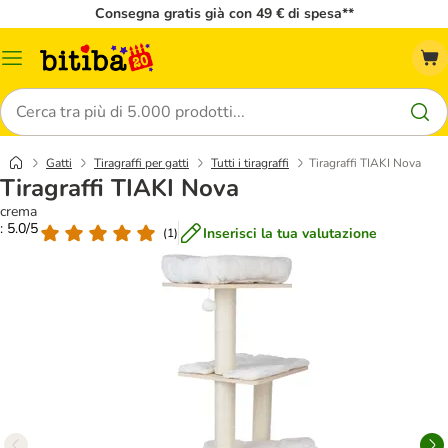
Consegna gratis già con 49 € di spesa**
Overview
catalogo
Cerca
Gatti
Tiragraffi per gatti
Tutti i tiragraffi
Tiragraffi TIAKI Nova
Tiragraffi TIAKI Nova
crema
: 5.0/5
Inserisci la tua valutazione
(
1
)