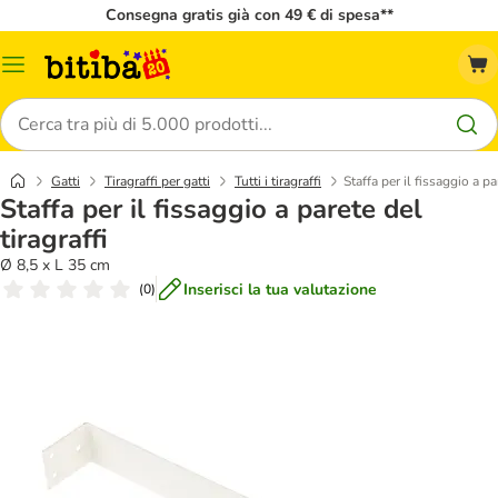
Consegna gratis già con 49 € di spesa**
Overview
catalogo
Cerca
Gatti
Tiragraffi per gatti
Tutti i tiragraffi
Staffa per il fissaggio a pa
Staffa per il fissaggio a parete del
tiragraffi
Ø 8,5 x L 35 cm
Inserisci la tua valutazione
(
0
)