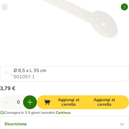
Ø 8,5 x L 35 cm
501057.1
3,79 €
Aggiungi al
Aggiungi al
carrello
carrello
Consegna in 3-5 giorni lavorativi
Continua
Descrizione