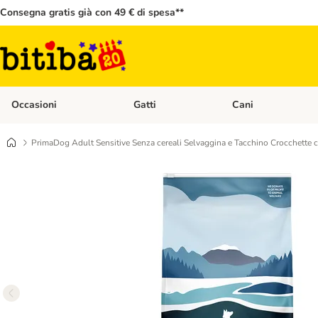
Consegna gratis già con 49 € di spesa**
Occasioni
Gatti
Cani
Apri Menù Categoria: Occasioni
Apri Menù Categoria: 
PrimaDog Adult Sensitive Senza cereali Selvaggina e Tacchino Crocchette 