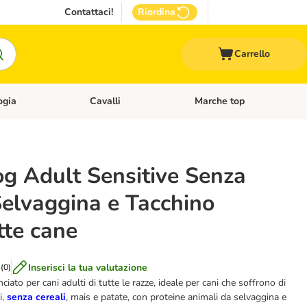
Contattaci!
Riordina
Carrello
ogia
Cavalli
Marche top
egoria: Roditori & Uccelli
Apri Menù Categoria: Acquariologia
Apri Menù Categoria: Cavalli
g Adult Sensitive Senza
Selvaggina e Tacchino
tte cane
Inserisci la tua valutazione
(
0
)
iato per cani adulti di tutte le razze, ideale per cani che soffrono di
i,
senza cereali
, mais e patate, con proteine animali da selvaggina e