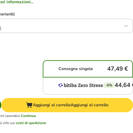
ri informazioni...
varianti)
1
47,49 €
Consegna singola
44,64 
-6%
Aggiungi al carrello
Aggiungi al carrello
ni lavorativi
Continua
ù info sui
costi di spedizione