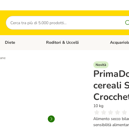
Cerca
Diete
Roditori & Uccelli
Acquariol
Gatti
Apri Menù Categoria: Cani
Apri Menù Categoria: Diete
Apri Menù Cat
cane
Novità
PrimaDo
cereali 
Crocche
10 kg
Alimento secco bilanc
sensibilità alimentar