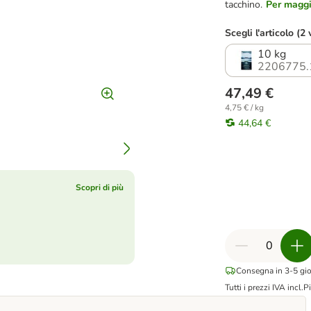
tacchino.
Per maggio
Scegli l'articolo (2 
10 kg
2206775.
47,49 €
4,75 € / kg
44,64 €
Scopri di più
Consegna in 3-5 gior
Tutti i prezzi IVA incl.
Pi