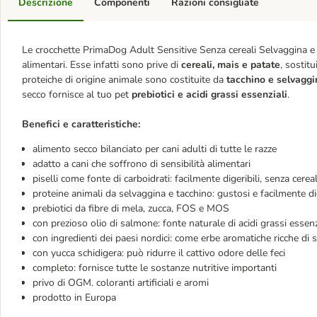
Descrizione
Componenti
Razioni consigliate
Le crocchette PrimaDog Adult Sensitive Senza cereali Selvaggina e T
alimentari. Esse infatti sono prive di
cereali, mais e patate
, sostitu
proteiche di origine animale sono costituite da
tacchino e selvagg
secco fornisce al tuo pet
prebiotici e
acidi grassi essenziali
.
Benefici e caratteristiche:
alimento secco bilanciato per cani adulti di tutte le razze
adatto a cani che soffrono di sensibilità alimentari
piselli come fonte di carboidrati: facilmente digeribili, senza cereal
proteine animali da selvaggina e tacchino: gustosi e facilmente dig
prebiotici da fibre di mela, zucca, FOS e MOS
con prezioso olio di salmone: fonte naturale di acidi grassi essenzi
con ingredienti dei paesi nordici: come erbe aromatiche ricche di so
con yucca schidigera: può ridurre il cattivo odore delle feci
completo: fornisce tutte le sostanze nutritive importanti
privo di OGM. coloranti artificiali e aromi
prodotto in Europa