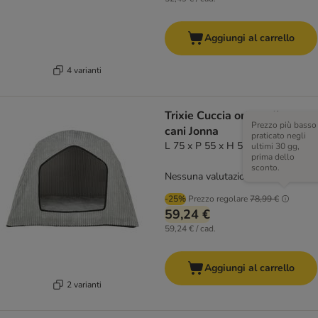
Aggiungi al carrello
4 varianti
Trixie Cuccia ortopedica per
Prezzo più basso
cani Jonna
praticato negli
L 75 x P 55 x H 55 cm
ultimi 30 gg,
prima dello
sconto.
Nessuna valutazione
-25%
Prezzo regolare
78,99 €
59,24 €
59,24 € / cad.
Aggiungi al carrello
2 varianti