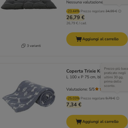
Nessuna valutazione
-23.44%
Prezzo regolare
34,99 €
26,79 €
26,79 € / cad.
Aggiungi al carrello
3 varianti
Prezzo più bas
Coperta Trixie Kenny
praticato negli
L 100 x P 75 cm, blu
ultimi 30 gg,
prima dello
sconto.
Valutazione: 5/5
(
1
)
-25.03%
Prezzo regolare
9,79 €
7,34 €
Aggiungi al carrello