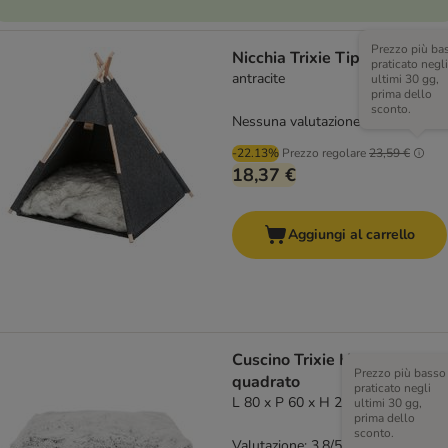
Prezzo più ba
Nicchia Trixie Tipi
praticato negli
antracite
ultimi 30 gg,
prima dello
sconto.
Nessuna valutazione
-22.13%
Prezzo regolare
23,59 €
18,37 €
Aggiungi al carrello
Cuscino Trixie Harvey,
Prezzo più basso
quadrato
praticato negli
L 80 x P 60 x H 20 cm
ultimi 30 gg,
prima dello
sconto.
Valutazione: 3.8/5
(
5
)