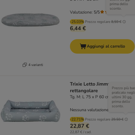
prima dello
sconto.
Valutazione: 5/5
(
1
)
-25.03%
Prezzo regolare
8,59 €
6,44 €
Aggiungi al carrello
4 varianti
Trixie Letto Jimmy,
Prezzo più ba
rettangolare
praticato negli
Tg. M: L 75 x P 60 cm
ultimi 30 gg,
prima dello
sconto.
Nessuna valutazione
-22.71%
Prezzo regolare
29,59 €
22,87 €
22,87 € / cad.