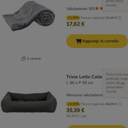
prima dello
sconto.
Valutazione: 5/5
(
1
)
-24.99%
Prezzo regolare
23,49 €
17,62 €
Aggiungi al carrello
2 varianti
Prezzo più ba
Trixie Letto Caliente
praticato negli
L 60 x P 50 cm
ultimi 30 gg,
prima dello
sconto.
Nessuna valutazione
-24.69%
Prezzo regolare
46,99 €
35,39 €
35,39 € / cad.