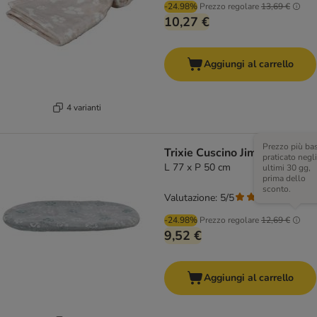
-24.98%
Prezzo regolare
13,69 €
10,27 €
Aggiungi al carrello
4 varianti
Prezzo più ba
Trixie Cuscino Jimmy Soft
praticato negli
L 77 x P 50 cm
ultimi 30 gg,
prima dello
sconto.
Valutazione: 5/5
(
1
)
-24.98%
Prezzo regolare
12,69 €
9,52 €
Aggiungi al carrello