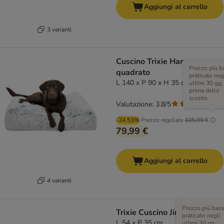
Aggiungi al carrello
3 varianti
Cuscino Trixie Harvey,
Prezzo più b
quadrato
praticato neg
L 140 x P 90 x H 35 cm
ultimi 30 gg,
prima dello
sconto.
Valutazione: 3.8/5
(
5
)
-24.53%
Prezzo regolare
105,99 €
79,99 €
Aggiungi al carrello
4 varianti
Prezzo più bas
Trixie Cuscino Jimmy Soft
praticato negli
L 54 x P 35 cm
ultimi 30 gg,