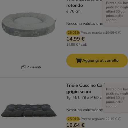
Prezzo più ba
rotondo
praticato negli
ø 70 cm
ultimi 30 gg,
prima dello
sconto.
Nessuna valutazione
-25.01%
Prezzo regolare
19,99 €
14,99 €
14,99 € / cad.
Aggiungi al carrello
2 varianti
Trixie Cuscino Caliente,
Prezzo più ba
grigio scuro
praticato negli
Tg. M: L 78 x P 60 cm
ultimi 30 gg,
prima dello
sconto.
Nessuna valutazione
-25.01%
Prezzo regolare
22,19 €
16,64 €