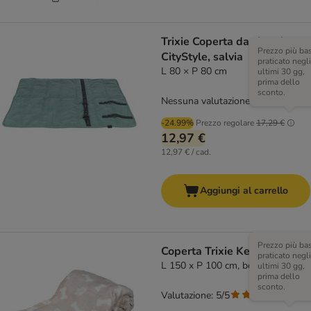
Trixie Coperta da viaggio
Prezzo più ba
CityStyle, salvia
praticato negli
L 80 × P 80 cm
ultimi 30 gg,
prima dello
sconto.
Nessuna valutazione
-24.99%
Prezzo regolare
17,29 €
12,97 €
12,97 € / cad.
Aggiungi al carrello
Prezzo più ba
Coperta Trixie Kenny
praticato negli
L 150 x P 100 cm, beige
ultimi 30 gg,
prima dello
sconto.
Valutazione: 5/5
(
1
)