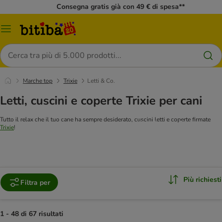
Consegna gratis già con 49 € di spesa**
Overview
catalogo
Cerca
Marche top
Trixie
Letti & Co.
Letti, cuscini e coperte Trixie per cani
Tutto il relax che il tuo cane ha sempre desiderato, cuscini letti e coperte firmate
Vai alle cucce Trixie
Trixie
!
Più richiesti
Filtra per
1 - 48 di 67 risultati