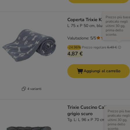
Prezzo più bas
Coperta Trixie Kenny
praticato negli
L 75 x P 50 cm, blu
ultimi 30 gg,
prima dello
sconto.
Valutazione: 5/5
(
1
)
-24.96%
Prezzo regolare
6,49 €
4,87 €
Aggiungi al carrello
4 varianti
Trixie Cuscino Caliente,
Prezzo più ba
grigio scuro
praticato negli
Tg. L: L 96 x P 70 cm
ultimi 30 gg,
prima dello
sconto.