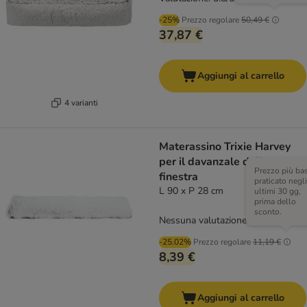
-25%
Prezzo regolare
50,49 €
37,87 €
Aggiungi al carrello
4 varianti
Materassino Trixie Harvey
per il davanzale della
Prezzo più ba
finestra
praticato negli
L 90 x P 28 cm
ultimi 30 gg,
prima dello
sconto.
Nessuna valutazione
-25.02%
Prezzo regolare
11,19 €
8,39 €
Aggiungi al carrello