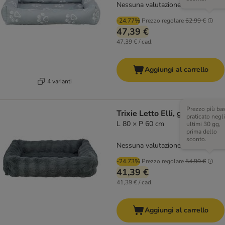
Nessuna valutazione
-24.77%
Prezzo regolare
62,99 €
47,39 €
47,39 € / cad.
Aggiungi al carrello
4 varianti
Prezzo più ba
Trixie Letto Elli, grigio scuro
praticato negli
L 80 × P 60 cm
ultimi 30 gg,
prima dello
sconto.
Nessuna valutazione
-24.73%
Prezzo regolare
54,99 €
41,39 €
41,39 € / cad.
Aggiungi al carrello