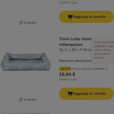
16,64 € / cad.
Aggiungi al carrello
3 varianti
Trixie Letto Jimmy,
Prezzo più ba
rettangolare
praticato negli
Tg. S: L 60 x P 50 cm
ultimi 30 gg,
prima dello
sconto.
Nessuna valutazione
-25.01%
Prezzo regolare
22,59 €
16,94 €
16,94 € / cad.
Aggiungi al carrello
4 varianti