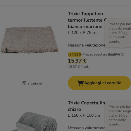
Trixie Tappetino
termoriflettente Calida,
Prezzo più ba
bianco-marrone
praticato negli
L 120 x P 75 cm
ultimi 30 gg,
prima dello
sconto.
Nessuna valutazione
-24.99%
Prezzo regolare
21,29 €
15,97 €
15,97 € / cad.
Aggiungi al carrello
2 varianti
Trixie Coperta Jimmy, grigio
Prezzo più ba
chiaro
praticato negli
L 150 x P 100 cm
ultimi 30 gg,
prima dello
sconto.
Nessuna valutazione