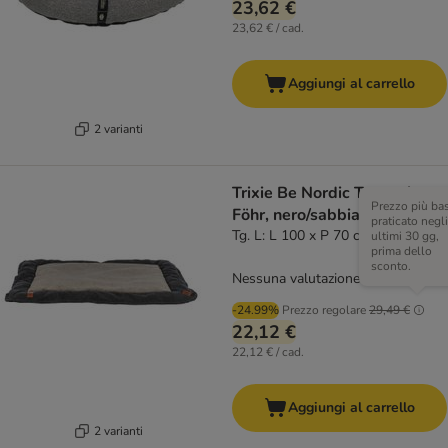
23,62 €
23,62 € / cad.
Aggiungi al carrello
2 varianti
Trixie Be Nordic Tappetino
Prezzo più ba
Föhr, nero/sabbia
praticato negli
Tg. L: L 100 x P 70 cm
ultimi 30 gg,
prima dello
sconto.
Nessuna valutazione
-24.99%
Prezzo regolare
29,49 €
22,12 €
22,12 € / cad.
Aggiungi al carrello
2 varianti