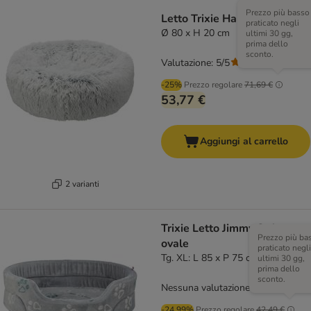
Prezzo più basso
Letto Trixie Harvey
praticato negli
Ø 80 x H 20 cm
ultimi 30 gg,
prima dello
sconto.
Valutazione: 5/5
(
1
)
-25%
Prezzo regolare
71,69 €
53,77 €
Aggiungi al carrello
2 varianti
Trixie Letto Jimmy Soft,
Prezzo più ba
ovale
praticato negli
Tg. XL: L 85 x P 75 cm
ultimi 30 gg,
prima dello
sconto.
Nessuna valutazione
-24.99%
Prezzo regolare
42,49 €