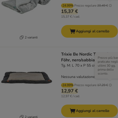
-24.99%
Prezzo regolare
20,49 €
15,37 €
15,37 € / cad.
Aggiungi al carrello
2 varianti
Trixie Be Nordic Tappetino
Prezzo più ba
Föhr, nero/sabbia
praticato negli
Tg. M: L 70 x P 55 cm
ultimi 30 gg,
prima dello
sconto.
Nessuna valutazione
-24.99%
Prezzo regolare
17,29 €
12,97 €
12,97 € / cad.
Aggiungi al carrello
2 varianti