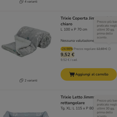
4 varianti
Trixie Coperta Jimmy, grigio
Prezzo più ba
chiaro
praticato negli
L 100 x P 70 cm
ultimi 30 gg,
prima dello
sconto.
Nessuna valutazione
-24.98%
Prezzo regolare
12,69 €
9,52 €
9,52 € / cad.
Aggiungi al carrello
2 varianti
Trixie Letto Jimmy,
Prezzo più ba
rettangolare
praticato negli
Tg. XL: L 115 x P 80 cm
ultimi 30 gg,
prima dello
sconto.