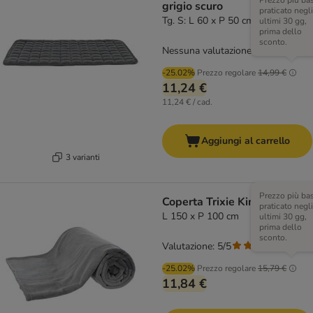
Prezzo più ba
grigio scuro
praticato negli
Tg. S: L 60 x P 50 cm
ultimi 30 gg,
prima dello
sconto.
Nessuna valutazione
-25.02%
Prezzo regolare
14,99 €
11,24 €
11,24 € / cad.
Aggiungi al carrello
3 varianti
Prezzo più ba
Coperta Trixie Kimmy
praticato negli
L 150 x P 100 cm
ultimi 30 gg,
prima dello
sconto.
Valutazione: 5/5
(
1
)
-25.02%
Prezzo regolare
15,79 €
11,84 €