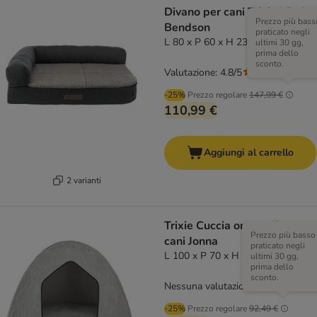
Divano per cani Trixie Vital
Prezzo più bass
Bendson
praticato negli
L 80 x P 60 x H 23 cm
ultimi 30 gg,
prima dello
sconto.
Valutazione: 4.8/5
(
4
)
-25%
Prezzo regolare
147,99 €
110,99 €
Aggiungi al carrello
2 varianti
Trixie Cuccia ortopedica per
Prezzo più basso
cani Jonna
praticato negli
L 100 x P 70 x H 70 cm
ultimi 30 gg,
prima dello
sconto.
Nessuna valutazione
-25%
Prezzo regolare
92,49 €