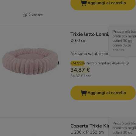
Aggiungi al carrello
2 varianti
Prezzo più ba
Trixie letto Lonni, rosa
praticato negli
Ø 60 cm
ultimi 30 gg,
prima dello
sconto.
Nessuna valutazione
-24.99%
Prezzo regolare
46,49 €
34,87 €
34,87 € / cad.
Aggiungi al carrello
Prezzo più ba
Coperta Trixie Kimmy
praticato negli
L 200 x P 150 cm
ultimi 30 gg,