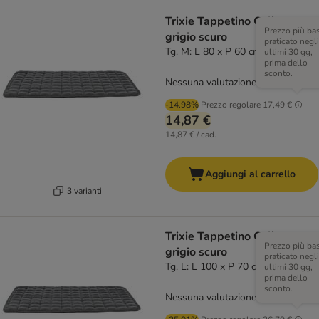
Trixie Tappetino Caliente,
Prezzo più ba
grigio scuro
praticato negli
Tg. M: L 80 x P 60 cm
ultimi 30 gg,
prima dello
sconto.
Nessuna valutazione
-14.98%
Prezzo regolare
17,49 €
14,87 €
14,87 € / cad.
Aggiungi al carrello
3 varianti
Trixie Tappetino Caliente,
Prezzo più ba
grigio scuro
praticato negli
Tg. L: L 100 x P 70 cm
ultimi 30 gg,
prima dello
sconto.
Nessuna valutazione