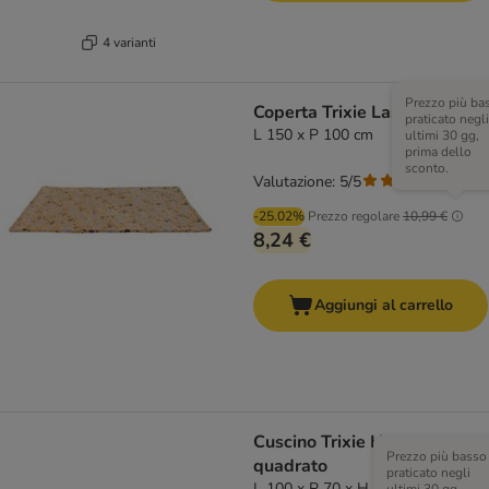
4 varianti
Prezzo più ba
Coperta Trixie Laslo
praticato negli
L 150 x P 100 cm
ultimi 30 gg,
prima dello
sconto.
Valutazione: 5/5
(
1
)
-25.02%
Prezzo regolare
10,99 €
8,24 €
Aggiungi al carrello
Cuscino Trixie Harvey,
Prezzo più basso
quadrato
praticato negli
L 100 x P 70 x H 20 cm