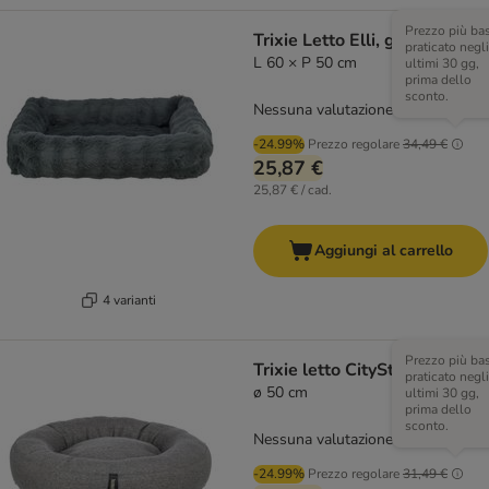
Prezzo più ba
Trixie Letto Elli, grigio scuro
praticato negli
L 60 × P 50 cm
ultimi 30 gg,
prima dello
sconto.
Nessuna valutazione
-24.99%
Prezzo regolare
34,49 €
25,87 €
25,87 € / cad.
Aggiungi al carrello
4 varianti
Prezzo più ba
Trixie letto CityStyle, grigio
praticato negli
ø 50 cm
ultimi 30 gg,
prima dello
sconto.
Nessuna valutazione
-24.99%
Prezzo regolare
31,49 €