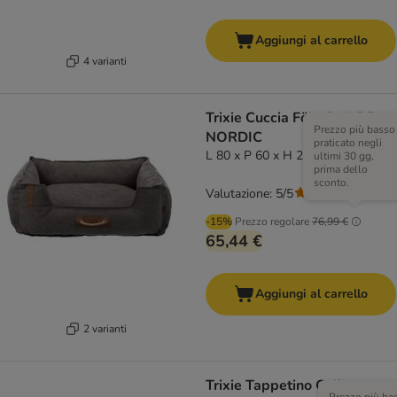
Aggiungi al carrello
4 varianti
Trixie Cuccia Föhr Soft BE
Prezzo più basso
NORDIC
praticato negli
L 80 x P 60 x H 20 cm
ultimi 30 gg,
prima dello
sconto.
Valutazione: 5/5
(
3
)
-15%
Prezzo regolare
76,99 €
65,44 €
Aggiungi al carrello
2 varianti
Trixie Tappetino Caliente,