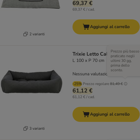
69,37 €
69,37 € / cad.
Aggiungi al carrello
2 varianti
Prezzo più basso
Trixie Letto Caliente
praticato negli
L 100 x P 70 cm
ultimi 30 gg,
prima dello
sconto.
Nessuna valutazione
-25%
Prezzo regolare
81,49 €
61,12 €
61,12 € / cad.
Aggiungi al carrello
3 varianti