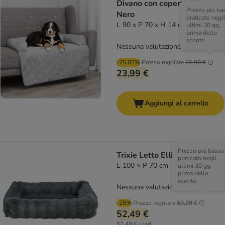
Divano con coperta Trixie
Prezzo più ba
Nero
praticato negli
L 90 x P 70 x H 14 cm
ultimi 30 gg,
prima dello
sconto.
Nessuna valutazione
-25.01%
Prezzo regolare
31,99 €
23,99 €
Aggiungi al carrello
Prezzo più basso
Trixie Letto Elli, grigio scuro
praticato negli
L 100 × P 70 cm
ultimi 30 gg,
prima dello
sconto.
Nessuna valutazione
-25%
Prezzo regolare
69,99 €
52,49 €
52,49 € / cad.