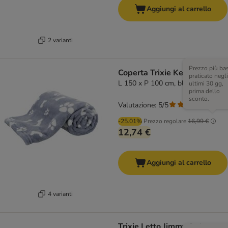
Aggiungi al carrello
2 varianti
Prezzo più ba
Coperta Trixie Kenny
praticato negli
L 150 x P 100 cm, blu
ultimi 30 gg,
prima dello
sconto.
Valutazione: 5/5
(
1
)
-25.01%
Prezzo regolare
16,99 €
12,74 €
Aggiungi al carrello
4 varianti
Trixie Letto Jimmy Soft,