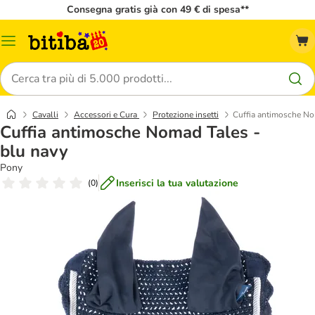
Consegna gratis già con 49 € di spesa**
Overview
catalogo
Cerca
Cavalli
Accessori e Cura
Protezione insetti
Cuffia antimosche No
Cuffia antimosche Nomad Tales -
blu navy
Pony
Inserisci la tua valutazione
(
0
)