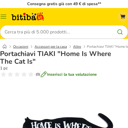
Consegna gratis già con 49 € di spesa**
Overview
catalogo
Cerca
Occasioni
Accessori per la casa
Altro
Portachiavi TIAKI "Home I
Portachiavi TIAKI "Home Is Where
The Cat Is"
1 pz
Inserisci la tua valutazione
(
0
)