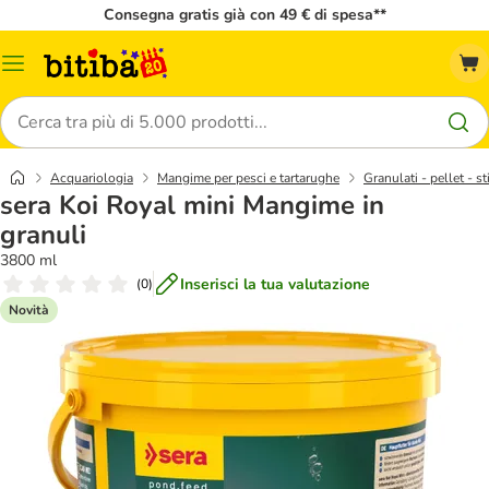
Consegna gratis già con 49 € di spesa**
Overview
catalogo
Cerca
Acquariologia
Mangime per pesci e tartarughe
Granulati - pellet - st
sera Koi Royal mini Mangime in
granuli
3800 ml
Inserisci la tua valutazione
(
0
)
Novità