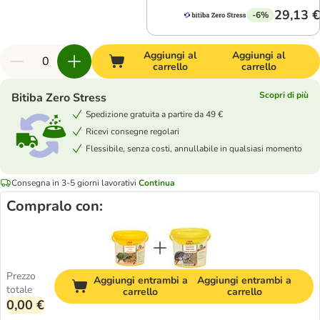
29,13 €
-6%
Aggiungi al
Aggiungi al
carrello
carrello
Scopri di più
Bitiba Zero Stress
Spedizione gratuita a partire da 49 €
Ricevi consegne regolari
Flessibile, senza costi, annullabile in qualsiasi momento
Consegna in 3-5 giorni lavorativi
Continua
Compralo con:
Prezzo
Aggiungi entrambi a
Aggiungi entrambi a
totale
carrello
carrello
0,00 €