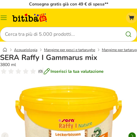
Consegna gratis già con 49 € di spesa**
Overview
catalogo
Cerca
Acquariologia
Mangime per pesci e tartarughe
Mangime per tartaru
SERA Raffy I Gammarus mix
3800 ml
Inserisci la tua valutazione
(
0
)