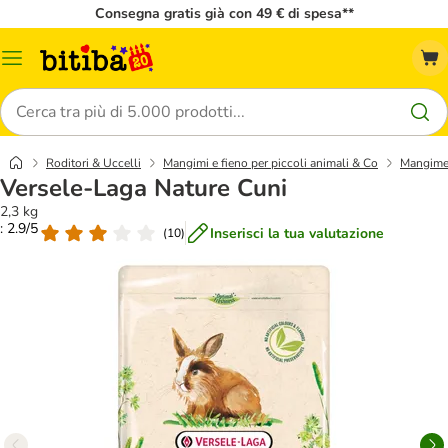
Consegna gratis già con 49 € di spesa**
Overview
catalogo
Cerca
Roditori & Uccelli
Mangimi e fieno per piccoli animali & Co
Mangime 
Versele-Laga Nature Cuni
2,3 kg
: 2.9/5
Inserisci la tua valutazione
(
10
)