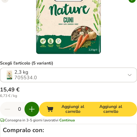
Scegli l'articolo (5 varianti)
2,3 kg
705534.0
15,49 €
6,73 € / kg
Aggiungi al
Aggiungi al
carrello
carrello
Consegna in 3-5 giorni lavorativi
Continua
Compralo con: