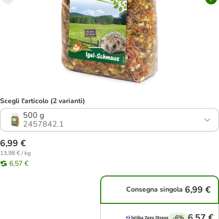
Scegli l'articolo (2 varianti)
500 g
2457842.1
6,99 €
13,98 € / kg
6,57 €
6,99 €
Consegna singola
6,57 €
-6%