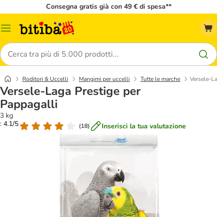
Consegna gratis già con 49 € di spesa**
Overview
catalogo
Cerca
Roditori & Uccelli
Mangimi per uccelli
Tutte le marche
Versele-La
Versele-Laga Prestige per
Pappagalli
3 kg
: 4.1/5
Inserisci la tua valutazione
(
18
)