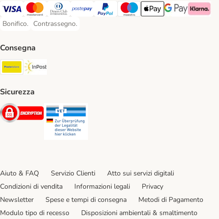
Visa. Payment Method
Mastercard. Payment Method
Diners Club. Payment Method
Postepay. Payment Method
PayPal. Payment Method
Maestro. Payment Method
Apple pay. Payment Met
Google Pay Paym
Klarna Pa
Bonifico.
Contrassegno.
Bonifico. Payment Method
Contrassegno. Payment Method
Consegna
Poste Italiane. Shipping Method
InPost. Shipping Method
Sicurezza
Security
Security
Aiuto & FAQ
Servizio Clienti
Atto sui servizi digitali
Condizioni di vendita
Informazioni legali
Privacy
Newsletter
Spese e tempi di consegna
Metodi di Pagamento
Modulo tipo di recesso
Disposizioni ambientali & smaltimento