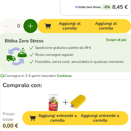
8,45 €
-6%
Aggiungi al
Aggiungi al
carrello
carrello
Scopri di più
Bitiba Zero Stress
Spedizione gratuita a partire da 49 €
Ricevi consegne regolari
Flessibile, senza costi, annullabile in qualsiasi momento
Consegna in 3-5 giorni lavorativi
Continua
Compralo con:
Prezzo
Aggiungi entrambi a
Aggiungi entrambi a
totale
carrello
carrello
0,00 €