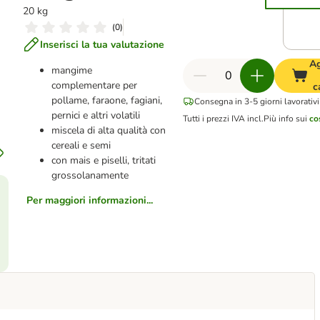
20 kg
(
0
)
Inserisci la tua valutazione
Ag
mangime
complementare per
c
pollame, faraone, fagiani,
Consegna in 3-5 giorni lavorativi
pernici e altri volatili
Tutti i prezzi IVA incl.
Più info sui
co
miscela di alta qualità con
cereali e semi
con mais e piselli, tritati
grossolanamente
Per maggiori informazioni...