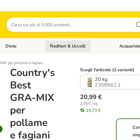
Cerca
Diete
Roditori & Uccelli
Acquariol
Gatti
Apri Menù Categoria: Cani
Apri Menù Categoria: Diete
Apri Menù Cat
MIX per pollame e fagiani
Country's
Scegli l'articolo (2 varianti)
20 kg
Best
2358662.1
GRA-MIX
20,99 €
1,05 € / kg
per
19,73 €
pollame
Co
e fagiani
sin