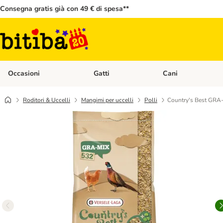
Consegna gratis già con 49 € di spesa**
Occasioni
Gatti
Cani
Apri Menù Categoria: Occasioni
Apri Menù Categoria: 
Roditori & Uccelli
Mangimi per uccelli
Polli
Country's Best GRA-