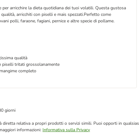
r arricchire la dieta quotidiana dei tuoi volatili. Questa gustosa
qualità, arricchiti con piselli e mais spezzati.Perfetto come
ani polli, faraone, fagiani, pernice e altre specie di pollame.
tissima qualità
 e piselli tritati grossolanamente
un mangime completo
30 giorni
blicità diretta relativa a propri prodotti o servizi simili. Puoi opporti in q
 maggiori informazioni:
Informativa sulla Privacy