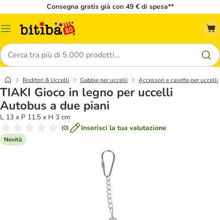
Consegna gratis già con 49 € di spesa**
Overview
catalogo
Cerca
Roditori & Uccelli
Gabbie per uccelli
Accessori e casette per uccelli
TIAKI Gioco in legno per uccelli
Autobus a due piani
L 13 x P 11,5 x H 3 cm
Inserisci la tua valutazione
(
0
)
Novità