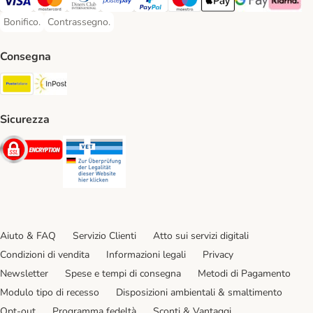
Visa. Payment Method
Mastercard. Payment Method
Diners Club. Payment Method
Postepay. Payment Method
PayPal. Payment Method
Maestro. Payment Method
Apple pay. Payment Met
Google Pay Paym
Klarna Pa
Bonifico.
Contrassegno.
Bonifico. Payment Method
Contrassegno. Payment Method
Consegna
Poste Italiane. Shipping Method
InPost. Shipping Method
Sicurezza
Security
Security
Aiuto & FAQ
Servizio Clienti
Atto sui servizi digitali
Condizioni di vendita
Informazioni legali
Privacy
Newsletter
Spese e tempi di consegna
Metodi di Pagamento
Modulo tipo di recesso
Disposizioni ambientali & smaltimento
Opt-out
Programma fedeltà
Sconti & Vantaggi