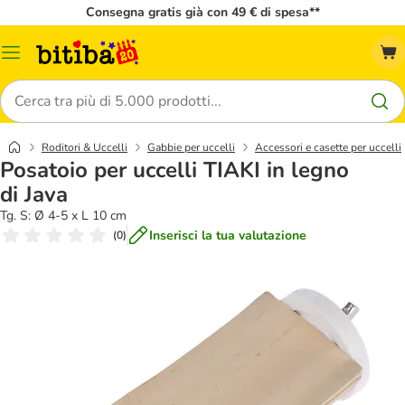
Consegna gratis già con 49 € di spesa**
Overview
catalogo
Cerca
Roditori & Uccelli
Gabbie per uccelli
Accessori e casette per uccelli
Posatoio per uccelli TIAKI in legno
di Java
Tg. S: Ø 4-5 x L 10 cm
Inserisci la tua valutazione
(
0
)