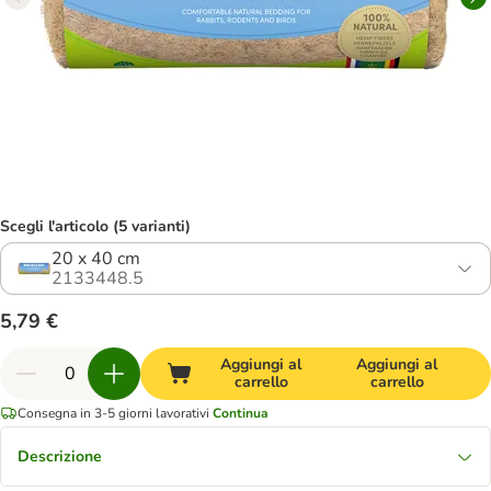
Scegli l'articolo (5 varianti)
20 x 40 cm
2133448.5
5,79 €
Aggiungi al
Aggiungi al
carrello
carrello
Consegna in 3-5 giorni lavorativi
Continua
Descrizione