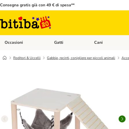
Consegna gratis già con 49 € di spesa**
Occasioni
Gatti
Cani
Apri Menù Categoria: Occasioni
Apri Menù Categoria: 
Roditori & Uccelli
Gabbie, recinti, conigliere per piccoli animali
Acce