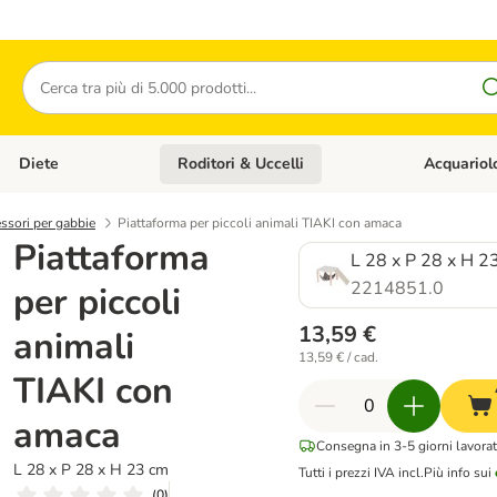
Cerca
Diete
Roditori & Uccelli
Acquariol
Gatti
Apri Menù Categoria: Cani
Apri Menù Categoria: Diete
Apri Menù Cat
ssori per gabbie
Piattaforma per piccoli animali TIAKI con amaca
Piattaforma
L 28 x P 28 x H 2
2214851.0
per piccoli
13,59 €
animali
13,59 € / cad.
TIAKI con
amaca
Consegna in 3-5 giorni lavorat
L 28 x P 28 x H 23 cm
Tutti i prezzi IVA incl.
Più info sui
(
0
)