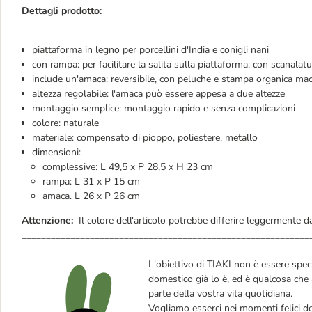
Dettagli prodotto:
piattaforma in legno per porcellini d'India e conigli nani
con rampa: per facilitare la salita sulla piattaforma, con scanalat
include un'amaca: reversibile, con peluche e stampa organica ma
altezza regolabile: l'amaca può essere appesa a due altezze
montaggio semplice: montaggio rapido e senza complicazioni
colore: naturale
materiale: compensato di pioppo, poliestere, metallo
dimensioni:
complessive: L 49,5 x P 28,5 x H 23 cm
rampa: L 31 x P 15 cm
amaca. L 26 x P 26 cm
Attenzione:
Il colore dell'articolo potrebbe differire leggermente 
___________________________________________________________
L'obiettivo di TIAKI non è essere speci
domestico già lo è, ed è qualcosa che 
parte della vostra vita quotidiana.
Vogliamo esserci nei momenti felici del