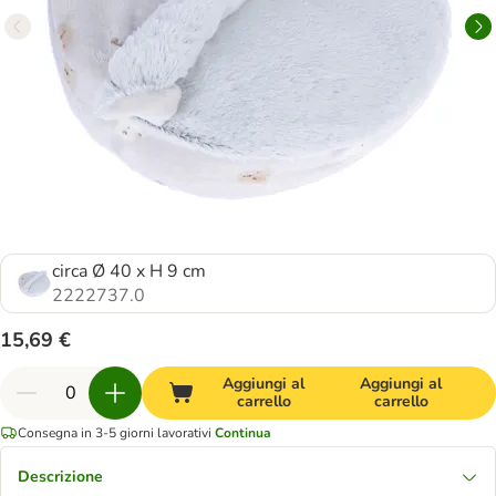
circa Ø 40 x H 9 cm
2222737.0
15,69 €
Aggiungi al
Aggiungi al
carrello
carrello
Consegna in 3-5 giorni lavorativi
Continua
Descrizione