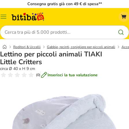
Consegna gratis già con 49 € di spesa**
Overview
catalogo
Cerca
Roditori & Uccelli
Gabbie, recinti, conigliere per piccoli animali
Acce
Lettino per piccoli animali TIAKI
Little Critters
circa Ø 40 x H 9 cm
Inserisci la tua valutazione
(
0
)