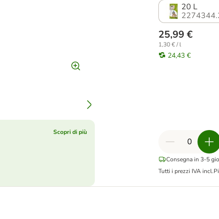
20 L
2274344.
25,99 €
1,30 € / l
24,43 €
Scopri di più
Consegna in 3-5 gior
Tutti i prezzi IVA incl.
Pi