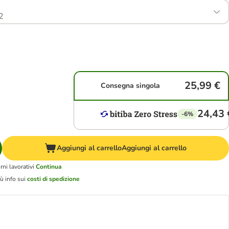
2
25,99 €
Consegna singola
24,43 
-6%
Aggiungi al carrello
Aggiungi al carrello
ni lavorativi
Continua
ù info sui
costi di spedizione