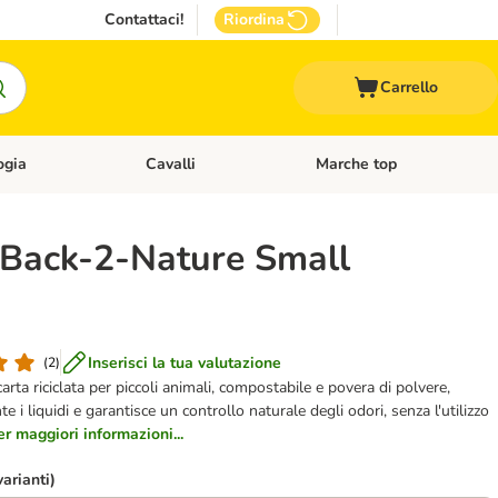
Contattaci!
Riordina
Carrello
ogia
Cavalli
Marche top
egoria: Roditori & Uccelli
Apri Menù Categoria: Acquariologia
Apri Menù Categoria: Cavalli
a Back-2-Nature Small
Inserisci la tua valutazione
(
2
)
 carta riciclata per piccoli animali, compostabile e povera di polvere,
 i liquidi e garantisce un controllo naturale degli odori, senza l'utilizzo
er maggiori informazioni...
varianti)