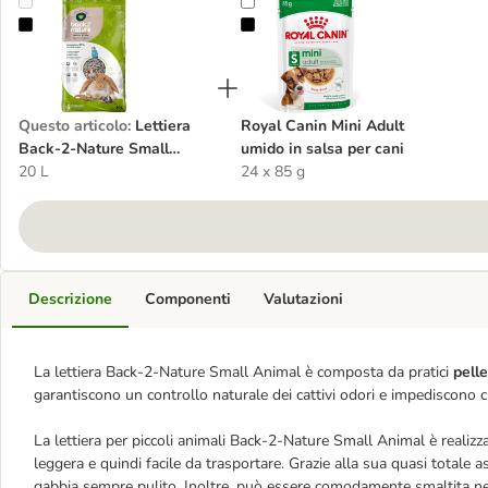
Lettiera Back-2-Nature Small Animal
Royal Canin Mini Adult umido in sa
Questo articolo
:
Lettiera
Royal Canin Mini Adult
Back-2-Nature Small
umido in salsa per cani
Animal
20 L
24 x 85 g
Descrizione
Componenti
Valutazioni
La lettiera Back-2-Nature Small Animal è composta da pratici
pelle
garantiscono un controllo naturale dei cattivi odori e impediscono che
La lettiera per piccoli animali Back-2-Nature Small Animal è realizza
leggera e quindi facile da trasportare. Grazie alla sua quasi totale 
gabbia sempre pulito. Inoltre, può essere comodamente smaltita nel