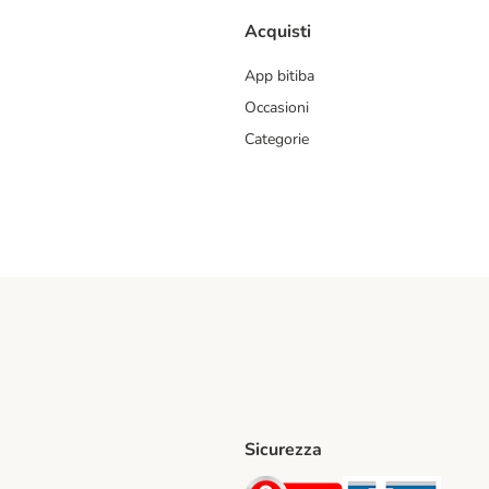
Acquisti
App bitiba
Occasioni
Categorie
Sicurezza
iane. Shipping Method
Post. Shipping Method
Security
Securit