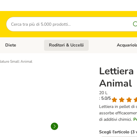
Cerca
Diete
Roditori & Uccelli
Acquariol
Gatti
Apri Menù Categoria: Cani
Apri Menù Categoria: Diete
Apri Menù Cat
Nature Small Animal
Lettier
Animal
20 L
: 5.0/5
Lettiera in pellet di
assorbe efficacemente
di additivi chimici.
P
Scegli l'articolo (3 