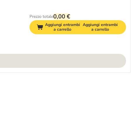
0,00 €
Prezzo totale
Aggiungi entrambi
Aggiungi entrambi
a carrello
a carrello