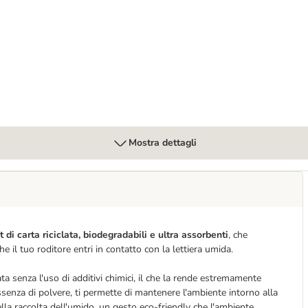
lsa per cani
Mostra dettagli
t di carta riciclata, biodegradabili e ultra assorbenti
, che
 il tuo roditore entri in contatto con la lettiera umida.
ta senza l'uso di additivi chimici, il che la rende estremamente
assenza di polvere, ti permette di mantenere l'ambiente intorno alla
la raccolta dell'umido, un gesto eco-friendly che l'ambiente