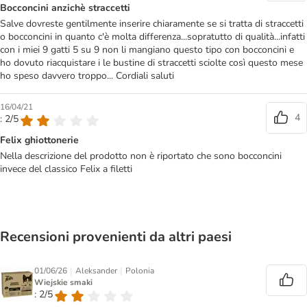
Bocconcini anzichè straccetti
Salve dovreste gentilmente inserire chiaramente se si tratta di straccetti
o bocconcini in quanto c'è molta differenza...sopratutto di qualità...infatti
con i miei 9 gatti 5 su 9 non li mangiano questo tipo con bocconcini e
ho dovuto riacquistare i le bustine di straccetti sciolte così questo mese
ho speso davvero troppo... Cordiali saluti
16/04/21
4
: 2/5
Felix ghiottonerie
Nella descrizione del prodotto non è riportato che sono bocconcini
invece del classico Felix a filetti
Recensioni provenienti da altri paesi
|
|
01/06/26
Aleksander
Polonia
Wiejskie smaki
: 2/5