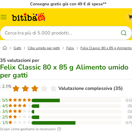
Consegna gratis già con 49 € di spesa**
Overview
catalogo
Cerca
Gatti
Cibo umido per gatti
Felix
Felix Classic 80 x 85 g Alimento
35 valutazioni per
Felix Classic 80 x 85 g Alimento umido
per gatti
: 2.7/5
Valutazione complessiva (35)
: 5/5
(
11
)
: 4/5
(
3
)
: 3/5
(
1
)
: 2/5
(
3
)
: 1/5
(
17
)
Scopri come gestiamo le recensioni