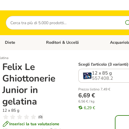
Cerca
Diete
Roditori & Uccelli
Acquariol
Gatti
Apri Menù Categoria: Cani
Apri Menù Categoria: Diete
Apri Menù Cat
latina
Felix Le
Scegli l'articolo (3 varianti)
12 x 85 g
Ghiottonerie
557408.2
Junior in
Prezzo listino 7,49 €
6,69 €
gelatina
6,56 € / kg
6,29 €
12 x 85 g
(
0
)
Inserisci la tua valutazione