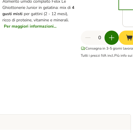
Alimento umido completo Felix Le
Ghiottonerie Junior in gelatina: mix di
4
gusti misti
per gattini (2 - 12 mesi),
ricco di proteine, vitamine e minerali.
Per maggiori informazioni...
Consegna in 3-5 giorni lavorat
Tutti i prezzi IVA incl.
Più info su