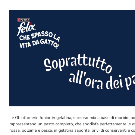
Le Ghiottonerie Junior in gelatina, succoso mix a base di morbidi bocc
rappresentano un pasto completo, che soddisfa perfettamente le esig
rossa, pollame e pesce, in gelatina saporita, privi di conservanti e colo