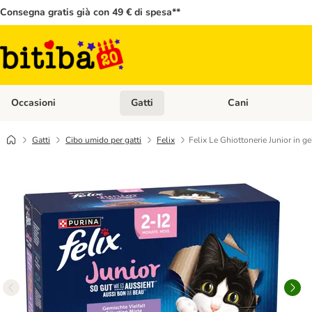
Consegna gratis già con 49 € di spesa**
Occasioni
Gatti
Cani
Apri Menù Categoria: Occasioni
Apri Menù Categoria: 
Gatti
Cibo umido per gatti
Felix
Felix Le Ghiottonerie Junior in ge