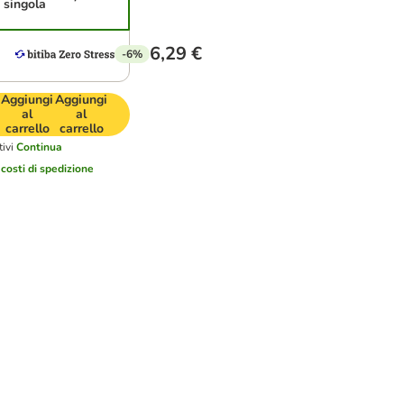
singola
6,29 €
-6%
Aggiungi
Aggiungi
al
al
carrello
carrello
ivi
Continua
i
costi di spedizione