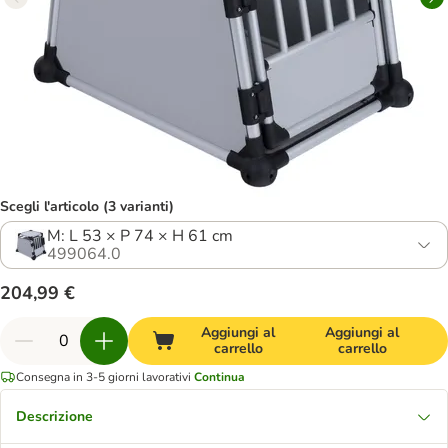
Scegli l'articolo (3 varianti)
M: L 53 × P 74 × H 61 cm
499064.0
204,99 €
Aggiungi al
Aggiungi al
carrello
carrello
Consegna in 3-5 giorni lavorativi
Continua
Descrizione