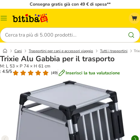
Consegna gratis già con 49 € di spesa**
Overview
catalogo
Cerca
Cani
Trasportini per cani e accessori viaggio
Tutti i trasportini
Tri
Trixie Alu Gabbia per il trasporto
M: L 53 × P 74 × H 61 cm
: 4.5/5
Inserisci la tua valutazione
(
49
)