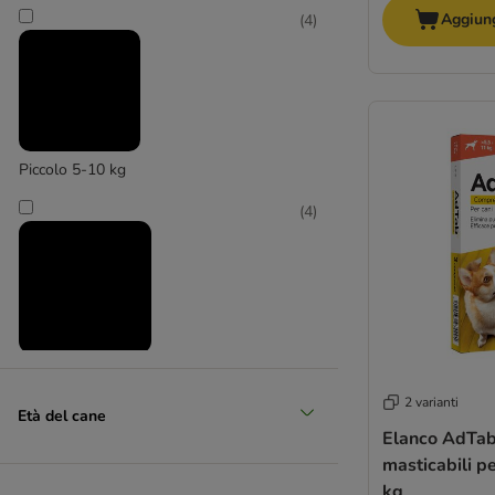
Aggiung
(
4
)
Piccolo 5-10 kg
(
4
)
Medio 11 - 25 kg
2 varianti
(
4
)
Età del cane
Elanco AdTa
masticabili p
kg