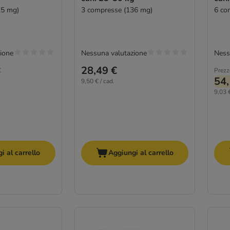
25 mg)
3 compresse (136 mg)
6 co
ione
Nessuna valutazione
Ness
28,49 €
€
Prezz
54,
9,50 € / cad.
9,03 €
i al carrello
Aggiungi al carrello