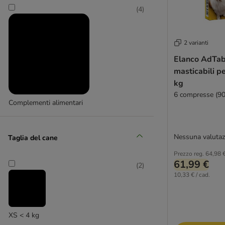
(
4
)
2 varianti
Elanco AdTa
masticabili p
kg
6 compresse (9
Complementi alimentari
Nessuna valutaz
Taglia del cane
Prezzo reg.
64,98 
61,99 €
(
2
)
10,33 € / cad.
XS < 4 kg