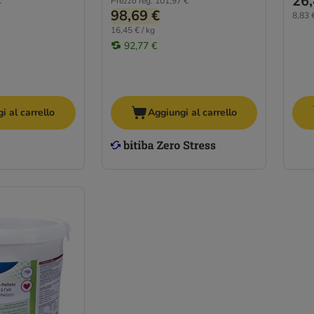
26,
€
Prezzo reg.
101,97 €
98,69 €
8,83 €
16,45 € / kg
92,77 €
i al carrello
Aggiungi al carrello