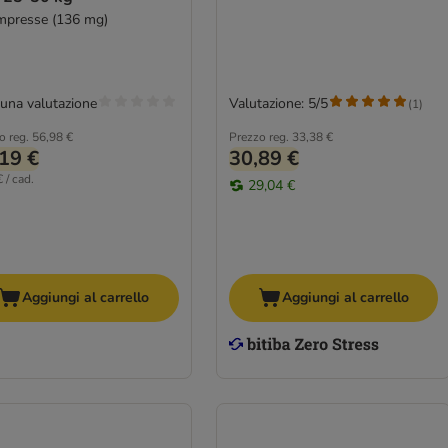
mpresse (136 mg)
una valutazione
Valutazione: 5/5
(
1
)
o reg.
56,98 €
Prezzo reg.
33,38 €
19 €
30,89 €
 / cad.
29,04 €
Aggiungi al carrello
Aggiungi al carrello