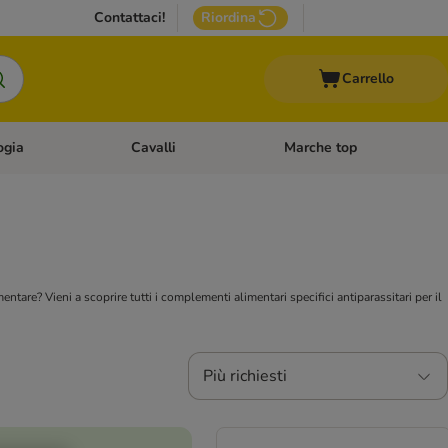
Contattaci!
Riordina
Carrello
ogia
Cavalli
Marche top
egoria: Roditori & Uccelli
Apri Menù Categoria: Acquariologia
Apri Menù Categoria: Cavalli
imentare?
Vieni a scoprire tutti i complementi alimentari specifici antiparassitari per il
Più richiesti