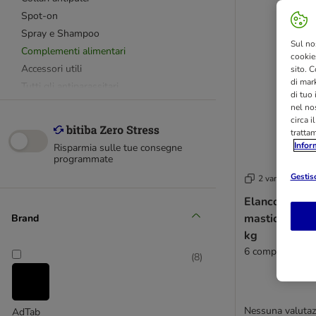
Spot-on
Spray e Shampoo
Sul no
Complementi alimentari
cookies
Accessori utili
sito. C
di mark
Tutti gli antiparassitari
di tuo
Advantix
nel nos
circa i
Frontline
tratta
Scalibor
Infor
Risparmia sulle tue consegne
Seresto
programmate
Elanco AdTab
Gestisc
2 varianti
Effitix
Elanco AdTa
Exspot
masticabili p
Brand
Vectra 3D
kg
6 compresse (4
(
8
)
Nessuna valutaz
AdTab