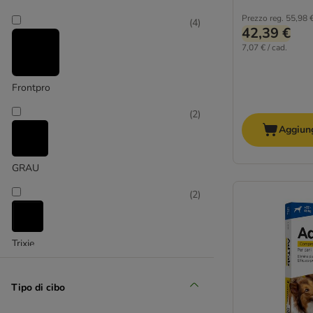
Prezzo reg.
55,98 
(
4
)
42,39 €
7,07 € / cad.
Frontpro
(
2
)
Aggiung
GRAU
(
2
)
Trixie
Tipo di cibo