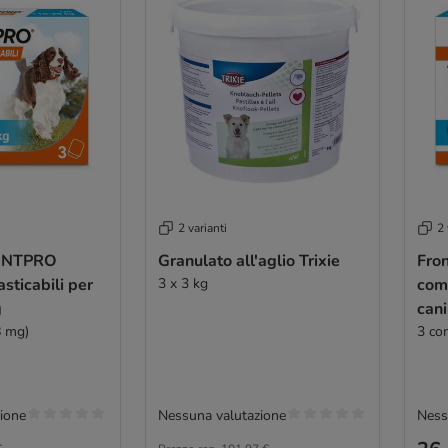
2 varianti
2 
RONTPRO
Granulato all'aglio Trixie
Fro
ticabili per
3 x 3 kg
com
g
can
8 mg)
3 co
ione
Nessuna valutazione
Ness