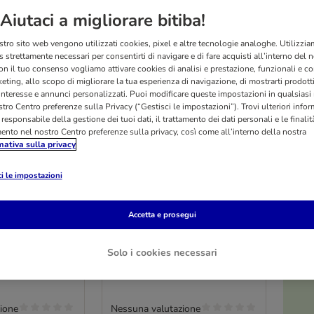
Aiutaci a migliorare bitiba!
stro sito web vengono utilizzati cookies, pixel e altre tecnologie analoghe. Utilizzi
 strettamente necessari per consentirti di navigare e di fare acquisti all’interno del 
on il tuo consenso vogliamo attivare cookies di analisi e prestazione, funzionali e con
eting, allo scopo di migliorare la tua esperienza di navigazione, di mostrarti prodotti
 interesse e annunci personalizzati. Puoi modificare queste impostazioni in qualsia
tro Centro preferenze sulla Privacy (“Gestisci le impostazioni”). Trovi ulteriori info
l responsabile della gestione dei tuoi dati, il trattamento dei dati personali e le finalità
mento nel nostro Centro preferenze sulla privacy, così come all’interno della nostra
mativa sulla privacy
O
i le impostazioni
2 varianti
b compresse
Elanco AdTab compresse
Accetta e prosegui
er cani 11-22
masticabili per cani 11-22
kg
50 mg)
3 compresse (450 mg)
Solo i cookies necessari
ione
Nessuna valutazione