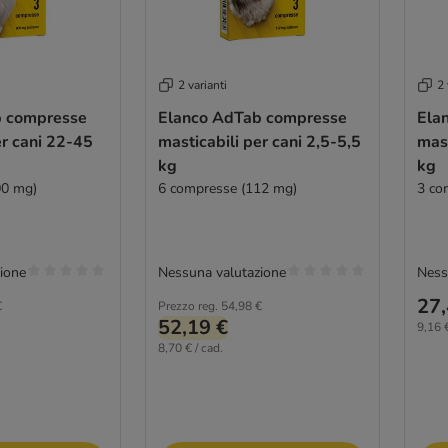
2 varianti
2 
b compresse
Elanco AdTab compresse
Ela
er cani 22-45
masticabili per cani 2,5-5,5
mast
kg
kg
00 mg)
6 compresse (112 mg)
3 co
ione
Nessuna valutazione
Ness
27,
€
Prezzo reg.
54,98 €
52,19 €
9,16 €
8,70 € / cad.