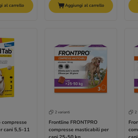
i al carrello
Aggiungi al carrello
2 varianti
2 
b compresse
Frontline FRONTPRO
Fro
er cani 5,5-11
compresse masticabili per
com
cani 25-50 kg
can