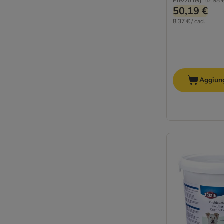
Prezzo reg.
52,98 
50,19 €
8,37 € / cad.
Aggiung