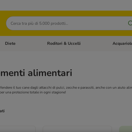
Cerca
Diete
Roditori & Uccelli
Acquariol
Gatti
Apri Menù Categoria: Cani
Apri Menù Categoria: Diete
Apri Menù Cat
menti alimentari
fendere il tuo cane dagli attacchi di pulci, zecche e parassiti, anche con un aiuto al
er una protezione totale in ogni stagione!
ati