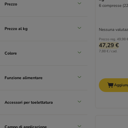
Prezzo
6 compresse (2
Grande 26 - 45 kg
Prezzo al kg
Nessuna valutaz
Prezzo reg.
49,98 
47,29 €
7,88 € / cad.
Colore
Funzione alimentare
Aggiung
Accessori per toelettatura
Campo di applicazione