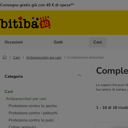
Consegna gratis già con 49 € di spesa**
Occasioni
Gatti
Cani
Apri Menù Categoria: Occasioni
Apri Menù Categoria: 
Cani
Antiparassitari per cani
Complementi alimentari
Comple
Categoria
Lo sapevi che puoi di
tuo amico di zampa, p
Cani
Antiparassitari per cani
Protezione contro le zecche
1 - 16 di 16 risult
Protezione contro i pidocchi
Protezione contro le pulci
Collari antipulci