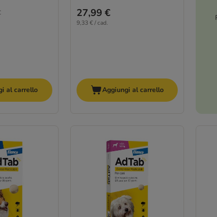
27,99 €
€
9,33 € / cad.
i al carrello
Aggiungi al carrello