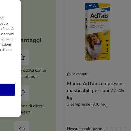
amo
nostro
 finalità
 e servizi
I tuoi vantaggi
si momento
rmazioni
 di tale
ltre 8.000 prodotti con le
2 varianti
migliori valutazioni
Elanco AdTab compresse
masticabili per cani 22-45
kg
3 compresse (900 mg)
Più di 1 milione di clienti
soddisfatti
Nessuna valutazione