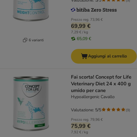
Valutazione: 5/5
(
9
)
Prezzo reg.
73,96 €
69,99 €
7,29 € / kg
65,09 €
6 varianti
Aggiungi al carrello
Fai scorta! Concept for Life
Veterinary Diet 24 x 400 g
umido per cane
Hypoallergenic Cavallo
Valutazione: 5/5
(
9
)
Prezzo reg.
79,96 €
75,99 €
7,92 € / kg