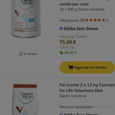
umido per cane
24 x 400 g Gastro Intestinal
Valutazione: 5/5
(
9
)
Prezzo reg.
73,96 €
71,49 €
7,45 € / kg
66,49 €
6 varianti
Aggiungi al carrello
Fai scorta! 2 x 12 kg Concept
for Life Veterinary Diet
Gastro Intestinal
Nessuna valutazione