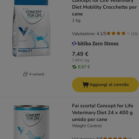
Concept for Life Veterinary
Diet Mobility Crocchette per
cane
1 kg
Valutazione: 4.1/5
(
10
)
7,49 €
7,49 € / kg
6,97 €
4 varianti
Aggiungi al carrello
Fai scorta! Concept for Life
Veterinary Diet 24 x 400 g
umido per cane
Weight Control