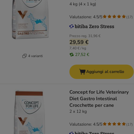
4 kg (4 x 1 kg)
Valutazione: 4.5/5
(
17
)
Prezzo reg.
31,96 €
29,59 €
7,40 € / kg
27,52 €
4 varianti
Aggiungi al carrello
Concept for Life Veterinary
Diet Gastro Intestinal
Crocchette per cane
2 x 12 kg
Valutazione: 4.5/5
(
17
)