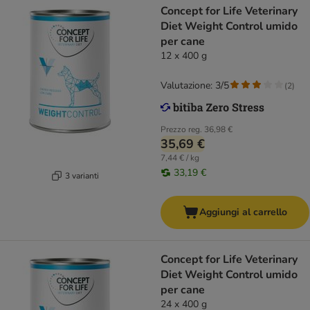
Concept for Life Veterinary
Diet Weight Control umido
per cane
12 x 400 g
Valutazione: 3/5
(
2
)
Prezzo reg.
36,98 €
35,69 €
7,44 € / kg
33,19 €
3 varianti
Aggiungi al carrello
Concept for Life Veterinary
Diet Weight Control umido
per cane
24 x 400 g