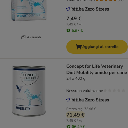
7,49 €
7,49 € / kg
6,97 €
4 varianti
Aggiungi al carrello
Concept for Life Veterinary
Diet Mobility umido per cane
24 x 400 g
Nessuna valutazione
Prezzo reg.
73,96 €
71,49 €
7,45 € / kg
66,49 €