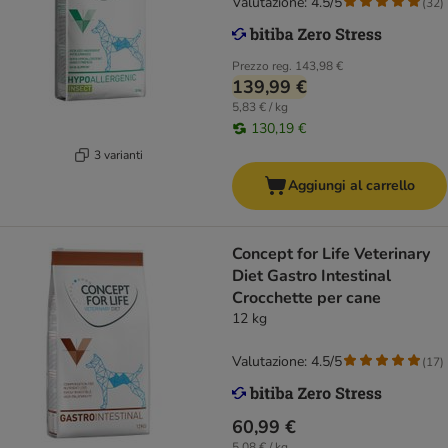
Valutazione: 4.5/5
(
32
)
Prezzo reg.
143,98 €
139,99 €
5,83 € / kg
130,19 €
3 varianti
Aggiungi al carrello
Concept for Life Veterinary
Diet Gastro Intestinal
Crocchette per cane
12 kg
Valutazione: 4.5/5
(
17
)
60,99 €
5,08 € / kg