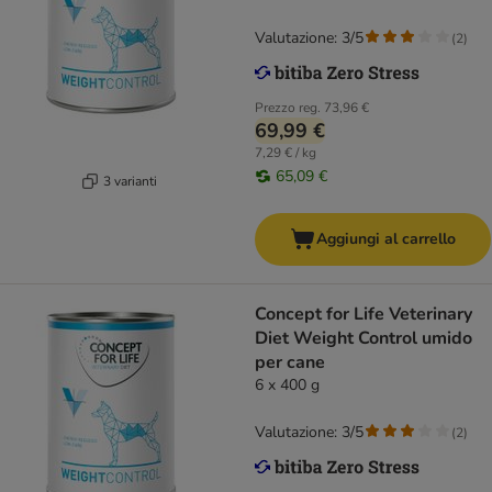
Valutazione: 3/5
(
2
)
Prezzo reg.
73,96 €
69,99 €
7,29 € / kg
65,09 €
3 varianti
Aggiungi al carrello
Concept for Life Veterinary
Diet Weight Control umido
per cane
6 x 400 g
Valutazione: 3/5
(
2
)