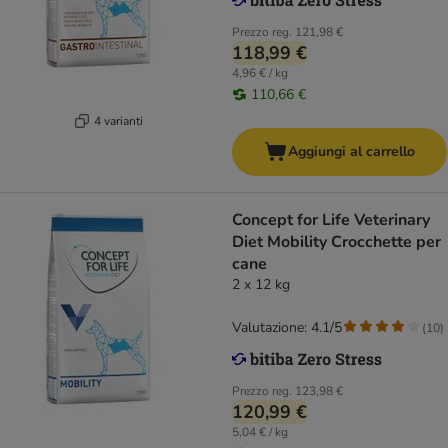
Prezzo reg.
121,98 €
118,99 €
4,96 € / kg
110,66 €
4 varianti
Aggiungi al carrello
Concept for Life Veterinary
Diet Mobility Crocchette per
cane
2 x 12 kg
Valutazione: 4.1/5
(
10
)
Prezzo reg.
123,98 €
120,99 €
5,04 € / kg