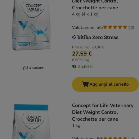
Diet Weight Control
Crocchette per cane
4 kg (4 x 1 kg)
Valutazione: 5/5
(
12
)
Prezzo reg.
29,96 €
27,59 €
6,90 € / kg
25,66 €
4 varianti
Aggiungi al carrello
Concept for Life Veterinary
Diet Weight Control
Crocchette per cane
1 kg
Valutazione: 5/5
(
12
)