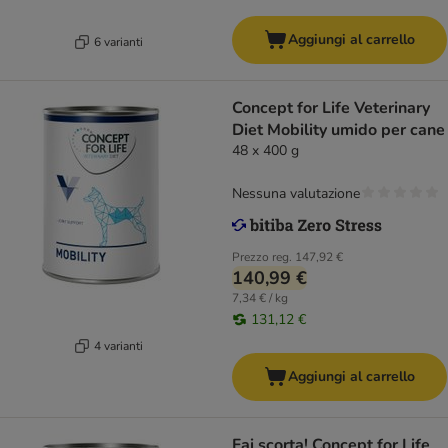
Aggiungi al carrello
6 varianti
Concept for Life Veterinary
Diet Mobility umido per cane
48 x 400 g
Nessuna valutazione
Prezzo reg.
147,92 €
140,99 €
7,34 € / kg
131,12 €
4 varianti
Aggiungi al carrello
Fai scorta! Concept for Life