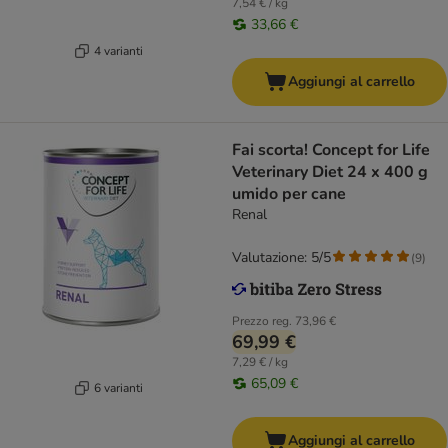
7,54 € / kg
33,66 €
4 varianti
Aggiungi al carrello
Fai scorta! Concept for Life
Veterinary Diet 24 x 400 g
umido per cane
Renal
Valutazione: 5/5
(
9
)
Prezzo reg.
73,96 €
69,99 €
7,29 € / kg
65,09 €
6 varianti
Aggiungi al carrello