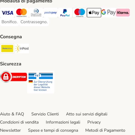
Modalità di pagamento
Visa. Payment Method
Mastercard. Payment Method
Diners Club. Payment Method
Postepay. Payment Method
PayPal. Payment Method
Maestro. Payment Method
Apple pay. Payment Met
Google Pay Paym
Klarna Pa
Bonifico.
Contrassegno.
Bonifico. Payment Method
Contrassegno. Payment Method
Consegna
Poste Italiane. Shipping Method
InPost. Shipping Method
Sicurezza
Security
Security
Aiuto & FAQ
Servizio Clienti
Atto sui servizi digitali
Condizioni di vendita
Informazioni legali
Privacy
Newsletter
Spese e tempi di consegna
Metodi di Pagamento