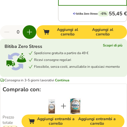
55,45 €
-6%
Aggiungi al
Aggiungi al
carrello
carrello
Scopri di più
Bitiba Zero Stress
Spedizione gratuita a partire da 49 €
Ricevi consegne regolari
Flessibile, senza costi, annullabile in qualsiasi momento
Consegna in 3-5 giorni lavorativi
Continua
Compralo con:
Prezzo
Aggiungi entrambi a
Aggiungi entrambi a
totale
carrello
carrello