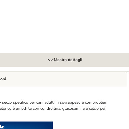
+ Mobility Patè umido per cane
Mostra dettagli
ioni
o secco specifico per cani adulti in sovrappeso e con problemi
alorico è arricchita con condroitina, glucosamina e calcio per