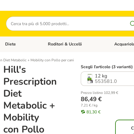
Cerca
Diete
Roditori & Uccelli
Acquariol
Gatti
Apri Menù Categoria: Cani
Apri Menù Categoria: Diete
Apri Menù Cat
ion Diet Metabolic + Mobility con Pollo per cani
Hill's
Scegli l'articolo (3 varianti)
12 kg
Prescription
553581.0
Diet
Prezzo listino 102,99 €
86,49 €
Metabolic +
7,21 € / kg
81,30 €
Mobility
con Pollo
C