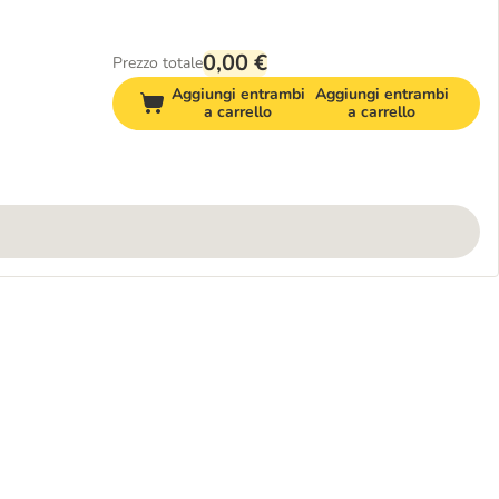
0,00 €
Prezzo totale
Aggiungi entrambi
Aggiungi entrambi
a carrello
a carrello