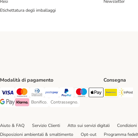
Resi
Newsletter
Etichettatura degli imballaggi
Modalità di pagamento
Consegna
Poste Ital
In
Visa. Payment Method
Mastercard. Payment Method
Diners Club. Payment Method
Postepay. Payment Method
PayPal. Payment Method
Maestro. Payment Method
Apple pay. Payment Met
Bonifico.
Contrassegno.
Bonifico. Payment Method
Contrassegno. Payment Method
Google Pay Payment Method
Klarna Payment Method
Aiuto & FAQ
Servizio Clienti
Atto sui servizi digitali
Condizioni 
Disposizioni ambientali & smaltimento
Opt-out
Programma fedel