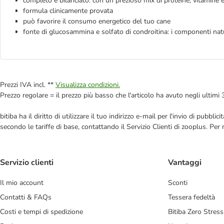
completo e bilanciato: con un prezioso mix di proteine, vitamine 
formula clinicamente provata
può favorire il consumo energetico del tuo cane
fonte di glucosammina e solfato di condroitina: i componenti natu
Prezzi IVA incl. **
Visualizza condizioni.
Prezzo regolare = il prezzo più basso che l'articolo ha avuto negli ultimi 
bitiba ha il diritto di utilizzare il tuo indirizzo e-mail per l'invio di pub
secondo le tariffe di base, contattando il Servizio Clienti di zooplus. Per
Servizio clienti
Vantaggi
Il mio account
Sconti
Contatti & FAQs
Tessera fedeltà
Costi e tempi di spedizione
Bitiba Zero Stress