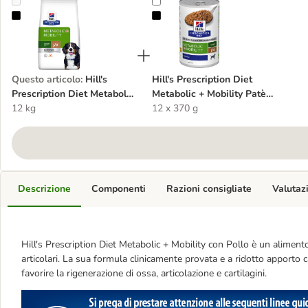
Hill's Prescription Diet Metabolic + Mobility con Pollo per cani
Hill's Prescription Diet Metabolic 
Questo articolo
:
Hill's
Hill's Prescription Diet
Prescription Diet Metabolic
Metabolic + Mobility Patè
+ Mobility con Pollo per
12 kg
umido per cane
12 x 370 g
cani
Descrizione
Componenti
Razioni consigliate
Valutaz
Hill's Prescription Diet Metabolic + Mobility con Pollo è un aliment
articolari. La sua formula clinicamente provata e a ridotto apporto c
favorire la rigenerazione di ossa, articolazione e cartilagini.