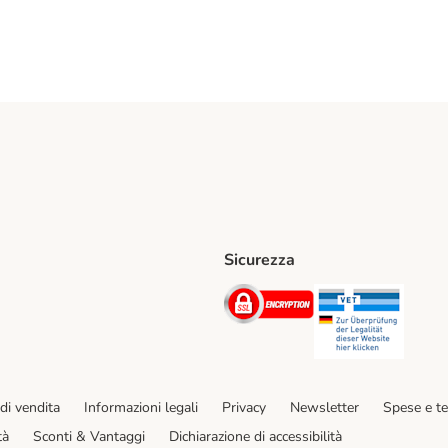
Sicurezza
iane. Shipping Method
Post. Shipping Method
Security
Securit
hod
di vendita
Informazioni legali
Privacy
Newsletter
Spese e t
tà
Sconti & Vantaggi
Dichiarazione di accessibilità