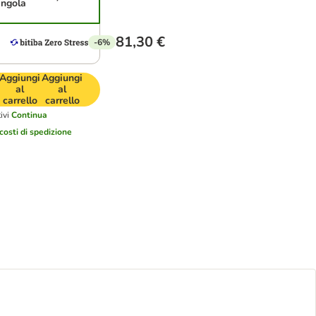
ingola
81,30 €
-6%
Aggiungi
Aggiungi
al
al
carrello
carrello
ivi
Continua
costi di spedizione