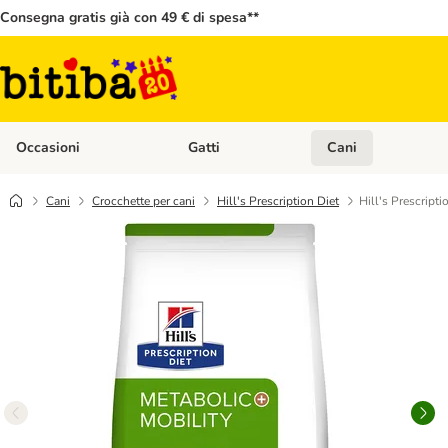
Consegna gratis già con 49 € di spesa**
Occasioni
Gatti
Cani
Apri Menù Categoria: Occasioni
Apri Menù Categoria: 
Cani
Crocchette per cani
Hill's Prescription Diet
Hill's Prescript