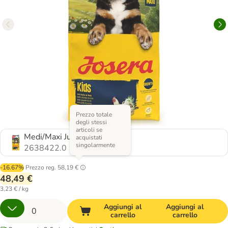
Prezzo totale
degli stessi
articoli se
Medi/Maxi Junior Kids
acquistati
singolarmente
2638422.0
-16.67%
Prezzo reg.
58,19 €
48,49 €
3,23 € / kg
Aggiungi al
Aggiungi al
carrello
carrello