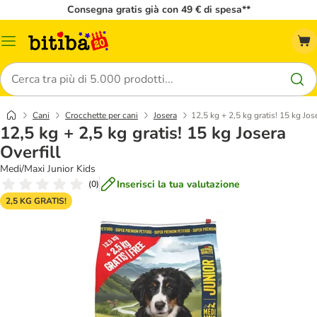
Consegna gratis già con 49 € di spesa**
Overview
catalogo
Cerca
Cani
Crocchette per cani
Josera
12,5 kg + 2,5 kg gratis! 15 kg Jos
12,5 kg + 2,5 kg gratis! 15 kg Josera
Overfill
Medi/Maxi Junior Kids
Inserisci la tua valutazione
(
0
)
2,5 KG GRATIS!