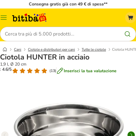
Consegna gratis già con 49 € di spesa**
Overview
catalogo
Cerca
Cani
Ciotole e distributori per cani
Tutte le ciotole
Ciotola HUNTE
Ciotola HUNTER in acciaio
1,9 l, Ø 20 cm
: 4.6/5
Inserisci la tua valutazione
(
13
)