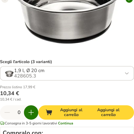
Scegli l'articolo (3 varianti)
1,9 l, Ø 20 cm
428605.3
Prezzo listino 17,99 €
10,34 €
10,34 € / cad.
Aggiungi al
Aggiungi al
carrello
carrello
Consegna in 3-5 giorni lavorativi
Continua
Compralo con: