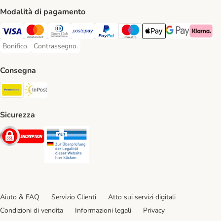
Modalità di pagamento
Visa. Payment Method
Mastercard. Payment Method
Diners Club. Payment Method
Postepay. Payment Method
PayPal. Payment Method
Maestro. Payment Method
Apple pay. Payment Met
Google Pay Paym
Klarna Pa
Bonifico.
Contrassegno.
Bonifico. Payment Method
Contrassegno. Payment Method
Consegna
Poste Italiane. Shipping Method
InPost. Shipping Method
Sicurezza
Security
Security
Aiuto & FAQ
Servizio Clienti
Atto sui servizi digitali
Condizioni di vendita
Informazioni legali
Privacy