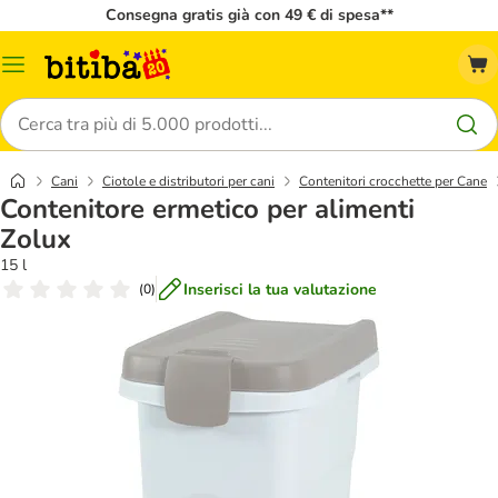
Consegna gratis già con 49 € di spesa**
Overview
catalogo
Cerca
Cani
Ciotole e distributori per cani
Contenitori crocchette per Cane
Contenitore ermetico per alimenti
Zolux
15 l
Inserisci la tua valutazione
(
0
)