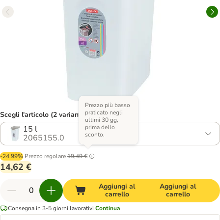
Prezzo più basso
praticato negli
Scegli l'articolo (2 varianti)
ultimi 30 gg,
prima dello
15 l
sconto.
2065155.0
-24.99%
Prezzo regolare
19,49 €
14,62 €
Aggiungi al
Aggiungi al
carrello
carrello
Consegna in 3-5 giorni lavorativi
Continua