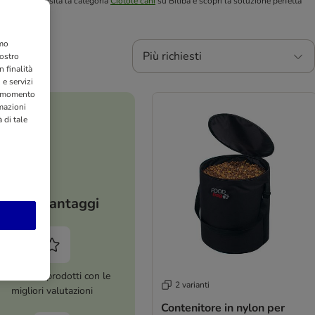
rio di pet. Visita la categoria
Ciotole cani
su Bitiba e scopri la soluzione perfetta
amo
Più richiesti
nostro
 finalità
 e servizi
si momento
rmazioni
 di tale
I tuoi vantaggi
ltre 8.000 prodotti con le
2 varianti
migliori valutazioni
Contenitore in nylon per