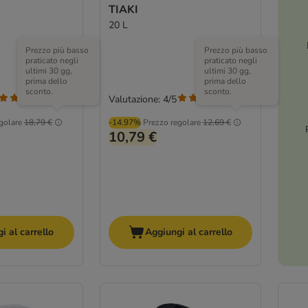
TIAKI
20 L
Prezzo più basso
Prezzo più basso
praticato negli
praticato negli
ultimi 30 gg,
ultimi 30 gg,
prima dello
prima dello
sconto.
sconto.
Valutazione: 4/5
(
5
)
(
5
)
golare
18,79 €
-14.97%
Prezzo regolare
12,69 €
10,79 €
i al carrello
Aggiungi al carrello