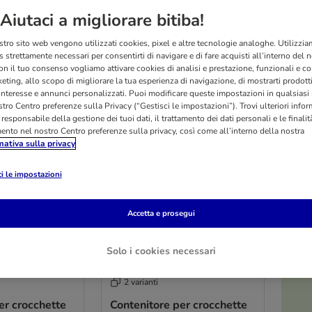
rta crocchette per cani è pensata per incontrare le diverse esigenze di ogni proprieta
ico peloso. Con Bitiba, il benessere del tuo cane è sempre al primo posto!
Aiutaci a migliorare bitiba!
stro sito web vengono utilizzati cookies, pixel e altre tecnologie analoghe. Utilizzi
ati
 strettamente necessari per consentirti di navigare e di fare acquisti all’interno del 
on il tuo consenso vogliamo attivare cookies di analisi e prestazione, funzionali e con
eting, allo scopo di migliorare la tua esperienza di navigazione, di mostrarti prodotti
 interesse e annunci personalizzati. Puoi modificare queste impostazioni in qualsia
tro Centro preferenze sulla Privacy (“Gestisci le impostazioni”). Trovi ulteriori info
l responsabile della gestione dei tuoi dati, il trattamento dei dati personali e le finalità
mento nel nostro Centro preferenze sulla privacy, così come all’interno della nostra
mativa sulla privacy
i le impostazioni
Accetta e prosegui
Solo i cookies necessari
O
2 varianti
er crocchette
Contenitore per crocchette