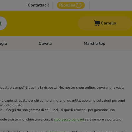
Contattaci!
Riordina
Carrello
ogia
Cavalli
Marche top
egoria: Roditori & Uccelli
Apri Menù Categoria: Acquariologia
Apri Menù Categoria: Cavalli
quattro zampe? Bitiba ha la risposta! Nel nostro shop online, troverai una vasta
i più capienti, adatti per chi compra in grandi quantità, abbiamo soluzioni per ogni
'articolo giusto.
i. Scegli tra una gamma di stili, inclusi quelli ermetici, per garantire una
de e sistemi di chiusura sicuri, il
cibo secco per cani
sarà sempre a portata di