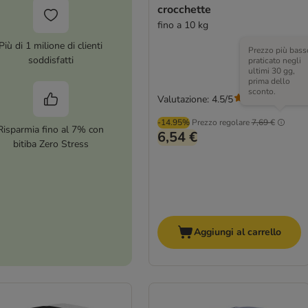
crocchette
fino a 10 kg
Più di 1 milione di clienti
Prezzo più bass
soddisfatti
praticato negli
ultimi 30 gg,
prima dello
sconto.
Valutazione: 4.5/5
(
106
)
-14.95%
Prezzo regolare
7,69 €
Risparmia fino al 7% con
6,54 €
bitiba Zero Stress
Aggiungi al carrello