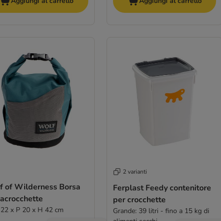
Aggiungi al carrello
Aggiungi al carrello
2 varianti
f of Wilderness Borsa
Ferplast Feedy contenitore
tacrocchette
per crocchette
L 22 x P 20 x H 42 cm
Grande: 39 litri - fino a 15 kg di