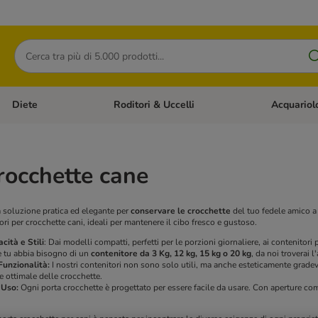
Cerca
Diete
Roditori & Uccelli
Acquariol
Gatti
Apri Menù Categoria: Cani
Apri Menù Categoria: Diete
Apri Menù Cat
rocchette cane
na soluzione pratica ed elegante per
conservare le crocchette
del tuo fedele amico a 
ori per crocchette cani, ideali per mantenere il cibo fresco e gustoso.
cità e Stili
: Dai modelli compatti, perfetti per le porzioni giornaliere, ai contenitor
e tu abbia bisogno di un
contenitore da 3 Kg, 12 kg, 15 kg o 20 kg
, da noi troverai l
Funzionalità:
I nostri contenitori non sono solo utili, ma anche esteticamente gradevol
 ottimale delle crocchette.
i Uso:
Ogni porta crocchette è progettato per essere facile da usare. Con aperture como