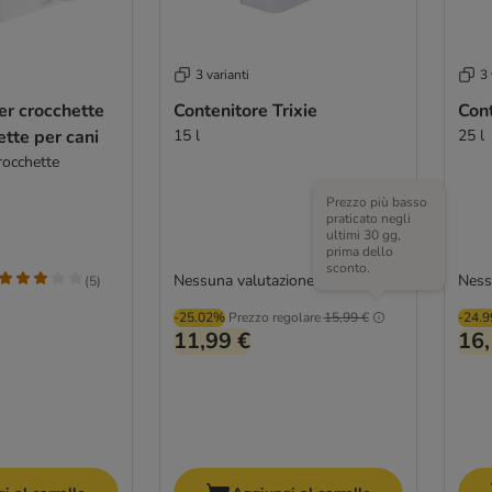
3 varianti
3 
er crocchette
Contenitore Trixie
Cont
ette per cani
15 l
25 l
rocchette
Prezzo più basso
praticato negli
ultimi 30 gg,
prima dello
sconto.
Nessuna valutazione
Ness
(
5
)
-25.02%
Prezzo regolare
15,99 €
-24.
11,99 €
16,