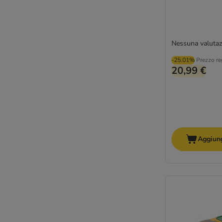
Nessuna valutaz
-25.01%
Prezzo re
20,99 €
Aggiung