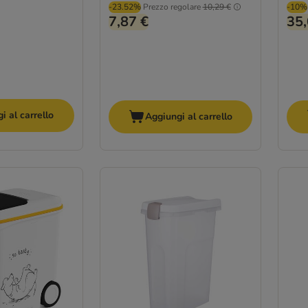
-23.52%
Prezzo regolare
10,29 €
-10%
7,87 €
35,
i al carrello
Aggiungi al carrello