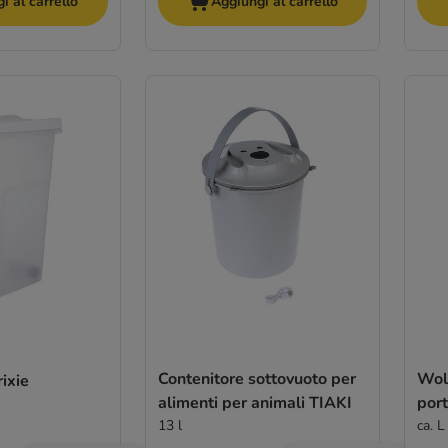
i al carrello
Aggiungi al carrello
Contenitore sottovuoto per
Wol
ixie
alimenti per animali TIAKI
por
13 l
ca. 