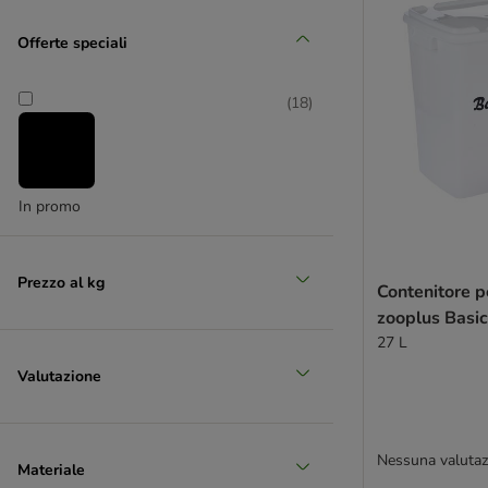
(
2
)
Offerte speciali
Zolux
(
18
)
In promo
Prezzo al kg
Contenitore p
zooplus Basi
27 L
Valutazione
Nessuna valutaz
Materiale