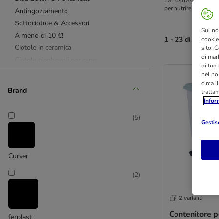
La nostra gamma di po
per nutrire il tuo am
Antingozzamento
Sottociotole & Accessori
Sul no
A meno di 10 €!
1 - 23 di 23 risult
cookies
Ciotole in ceramica
sito. C
di mark
Ciotole pieghevoli per cane
di tuo
Contenitori crocchette per Cane
nel nos
circa i
Brand
tratta
Infor
(
5
)
Gestisc
Curver
(
2
)
2 varianti
Contenitore p
ferplast