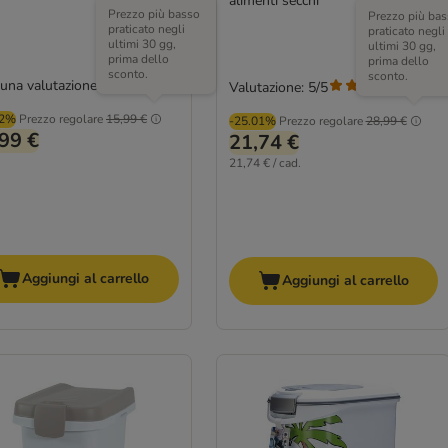
alimenti secchi
Prezzo più basso
Prezzo più bas
praticato negli
praticato negli
ultimi 30 gg,
ultimi 30 gg,
prima dello
prima dello
sconto.
sconto.
una valutazione
Valutazione: 5/5
(
5
)
02%
Prezzo regolare
15,99 €
-25.01%
Prezzo regolare
28,99 €
99 €
21,74 €
21,74 € / cad.
Aggiungi al carrello
Aggiungi al carrello