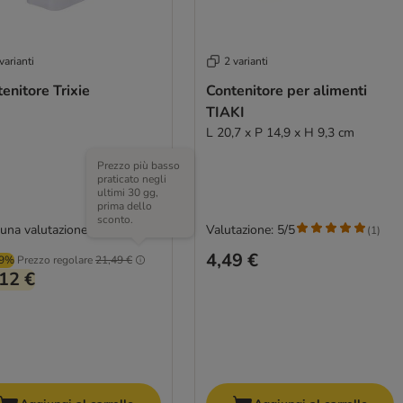
varianti
2 varianti
enitore Trixie
Contenitore per alimenti
TIAKI
L 20,7 x P 14,9 x H 9,3 cm
Prezzo più basso
praticato negli
ultimi 30 gg,
prima dello
sconto.
una valutazione
Valutazione: 5/5
(
1
)
4,49 €
99%
Prezzo regolare
21,49 €
12 €