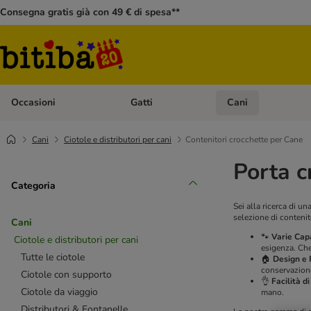
Consegna gratis già con 49 € di spesa**
Occasioni
Gatti
Cani
Apri Menù Categoria: Occasioni
Apri Menù Categoria: 
Cani
Ciotole e distributori per cani
Contenitori crocchette per Cane
Porta c
Categoria
Sei alla ricerca di u
selezione di contenit
Cani
🐾
Varie Capa
Ciotole e distributori per cani
esigenza. Ch
Tutte le ciotole
🏠
Design e 
conservazione
Ciotole con supporto
👌
Facilità d
Ciotole da viaggio
mano.
Distributori & Fontanelle