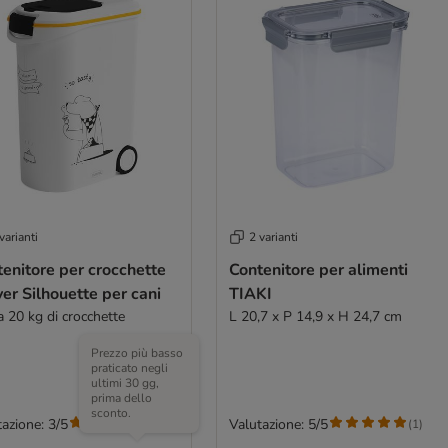
varianti
2 varianti
enitore per crocchette
Contenitore per alimenti
er Silhouette per cani
TIAKI
a 20 kg di crocchette
L 20,7 x P 14,9 x H 24,7 cm
Prezzo più basso
praticato negli
ultimi 30 gg,
prima dello
sconto.
azione: 3/5
Valutazione: 5/5
(
5
)
(
1
)