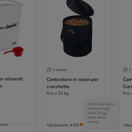
2 varianti
2 
er alimenti
Contenitore in nylon per
Cont
cs
crocchette
Curv
fino a 25 kg
fino 
Prezzo più basso
praticato negli
ultimi 30 gg,
prima dello
sconto.
ione
Valutazione: 4.5/5
Valut
(
106
)