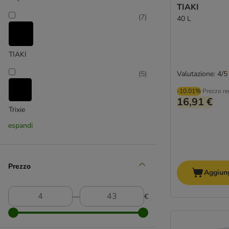
TIAKI
(
7
)
40 L
TIAKI
Valutazione: 4/5
(
5
)
-10.01%
Prezzo re
16,91 €
Trixie
espandi
(
1
)
Prezzo
Aggiung
―
€
Wolf of Wilderness