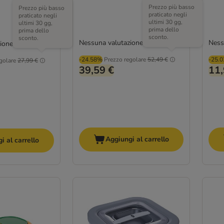
Prezzo più basso
Prezzo più basso
praticato negli
praticato negli
ultimi 30 gg,
ultimi 30 gg,
prima dello
prima dello
sconto.
sconto.
Nessuna valutazione
Ness
ione
-24.58%
Prezzo regolare
52,49 €
-25.
golare
27,99 €
39,59 €
11,
Aggiungi al carrello
i al carrello