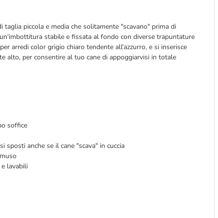
di taglia piccola e media che solitamente "scavano" prima di
 un'imbottitura stabile e fissata al fondo con diverse trapuntature
r arredi color grigio chiaro tendente all'azzurro, e si inserisce
 alto, per consentire al tuo cane di appoggiarvisi in totale
po soffice
si sposti anche se il cane "scava" in cuccia
l muso
e lavabili