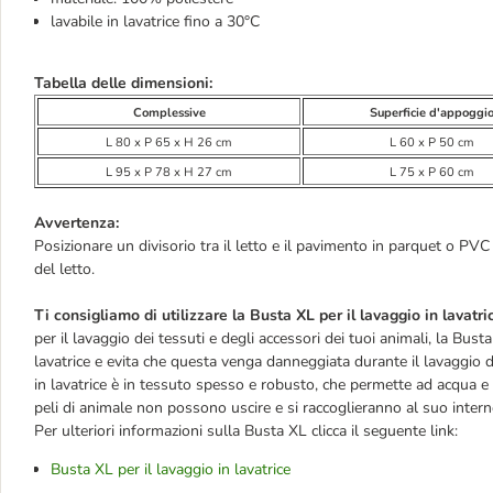
lavabile in lavatrice fino a 30°C
Tabella delle dimensioni:
Complessive
Superficie d'appoggi
L 80 x P 65 x H 26 cm
L 60 x P 50 cm
L 95 x P 78 x H 27 cm
L 75 x P 60 cm
Avvertenza:
Posizionare un divisorio tra il letto e il pavimento in parquet o PV
del letto.
Ti consigliamo di utilizzare la Busta XL per il lavaggio in lavatri
per il lavaggio dei tessuti e degli accessori dei tuoi animali, la Bust
lavatrice e evita che questa venga danneggiata durante il lavaggio da
in lavatrice è in tessuto spesso e robusto, che permette ad acqua e
peli di animale non possono uscire e si raccoglieranno al suo intern
Per ulteriori informazioni sulla Busta XL clicca il seguente link:
Busta XL per il lavaggio in lavatrice