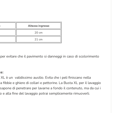
o
Altezza ingresso
20 cm
21 cm
C per evitare che il pavimento si danneggi in caso di scolorimento
ce:
a XL è un validissimo ausilio. Evita che i peli finiscano nella
 fibbie e ghiere di collari e pettorine. La Busta XL per il lavaggio
 sapone di penetrare per lavarne a fondo il contenuto, ma da cui i
o e alla fine del lavaggio potrai semplicemente rimuoverli.