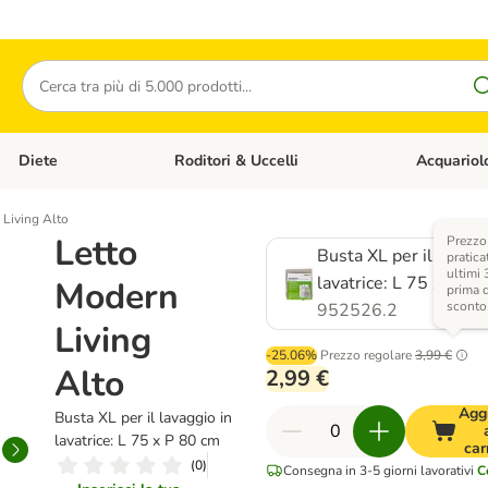
Cerca
Diete
Roditori & Uccelli
Acquariol
Gatti
Apri Menù Categoria: Cani
Apri Menù Categoria: Diete
Apri Menù Cat
 Living Alto
Letto
Prezzo
Busta XL per il lavagg
pratica
ultimi 
lavatrice: L 75 x P 80
Modern
prima 
sconto
952526.2
Living
-25.06%
Prezzo regolare
3,99 €
Alto
2,99 €
Agg
Busta XL per il lavaggio in
lavatrice: L 75 x P 80 cm
car
(
0
)
Consegna in 3-5 giorni lavorativi
C