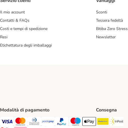
Servizio clienti
Vantaggi
Il mio account
Sconti
Contatti & FAQs
Tessera fedeltà
Costi e tempi di spedizione
Bitiba Zero Stress
Resi
Newsletter
Etichettatura degli imballaggi
Modalità di pagamento
Consegna
Poste Ital
In
Visa. Payment Method
Mastercard. Payment Method
Diners Club. Payment Method
Postepay. Payment Method
PayPal. Payment Method
Maestro. Payment Method
Apple pay. Payment Met