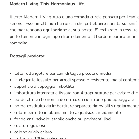
Modern Living. This Harmonious Life.
Il letto Modern Living Alto è una comoda cuccia pensata per i cani 
sedersi. Esso infatti non ha cuscini che potrebbero spostarsi, bensì
che mantengono ogni sezione al suo posto. E' realizzato in tessuto pe
perfettamente in ogni tipo di arredamento. Il bordo è particolarmente
comodità.
Dettagli prodotto:
letto rettangolare per cani di taglia piccola e media
in elegante tessuto per arredi spesso e resistente, ma al contem
superficie d'appoggio imbottita
imbottitura integrata e fissata con 4 trapuntature per evitare che 
bordo alto e che non si deforma, su cui il cane può appoggiare i
bordo costituito da imbottiture separate rimovibili singolarmente 
colore perfetto in abbinamento a qualsiasi arredamento
fondo anti-scivolo: stabile anche su pavimenti lisci
cuciture graziose
colore: grigio chiaro
materiale: 100% poliestere