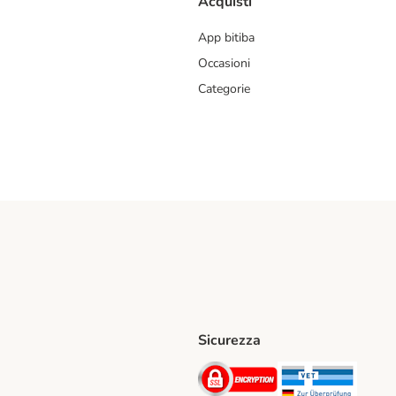
Acquisti
App bitiba
Occasioni
Categorie
Sicurezza
iane. Shipping Method
Post. Shipping Method
Security
Securit
hod