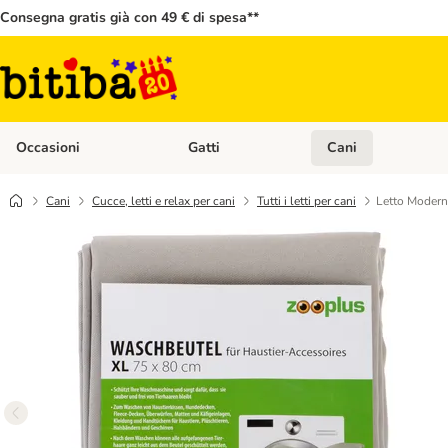
Consegna gratis già con 49 € di spesa**
Occasioni
Gatti
Cani
Apri Menù Categoria: Occasioni
Apri Menù Categoria: 
Cani
Cucce, letti e relax per cani
Tutti i letti per cani
Letto Modern