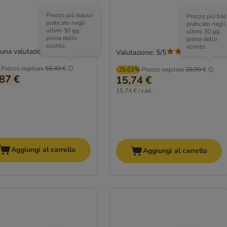
Prezzo più basso
Prezzo più bas
praticato negli
praticato negli
ultimi 30 gg,
ultimi 30 gg,
prima dello
prima dello
sconto.
sconto.
una valutazione
Valutazione: 5/5
(
1
)
Prezzo regolare
58,49 €
-25.01%
Prezzo regolare
20,99 €
87 €
15,74 €
15,74 € / cad.
Aggiungi al carrello
Aggiungi al carrello