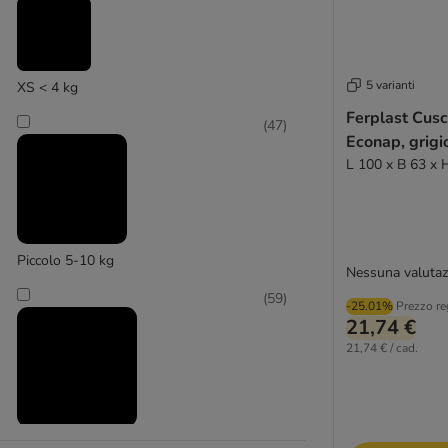
Modern Living
(
1
)
5 varianti
XS < 4 kg
Ferplast Cusc
(
47
)
Econap, grigi
L 100 x B 63 x 
Natural Paradise
Piccolo 5-10 kg
Nessuna valutaz
(
59
)
-25.01%
Prezzo re
21,74 €
21,74 € / cad.
Medio 11 - 25 kg