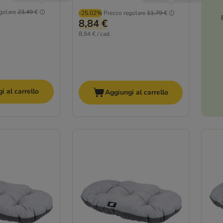
golare
23,49 €
-25.02%
Prezzo regolare
11,79 €
8,84 €
8,84 € / cad.
i al carrello
Aggiungi al carrello