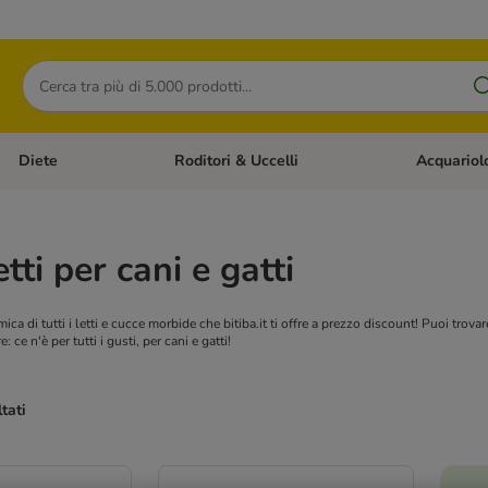
Cerca
Diete
Roditori & Uccelli
Acquariol
Gatti
Apri Menù Categoria: Cani
Apri Menù Categoria: Diete
Apri Menù Cat
letti per cani e gatti
a di tutti i letti e cucce morbide che bitiba.it ti offre a prezzo discount! Puoi trovare l
 ce n'è per tutti i gusti, per cani e gatti!
ltati