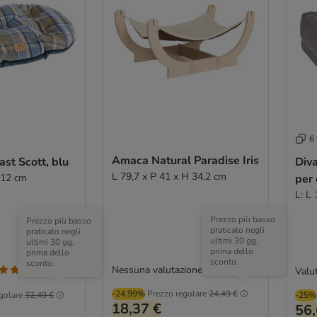
6 
Amaca Natural Paradise Iris
ast Scott, blu
Diva
L 79,7 x P 41 x H 34,2 cm
 12 cm
per 
L: L
Prezzo più basso
Prezzo più basso
praticato negli
praticato negli
ultimi 30 gg,
ultimi 30 gg,
prima dello
prima dello
sconto.
sconto.
Nessuna valutazione
Valut
(
1
)
-24.99%
Prezzo regolare
24,49 €
golare
32,49 €
-25%
18,37 €
56,