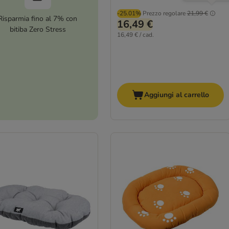
-25.01%
Prezzo regolare
21,99 €
Risparmia fino al 7% con
16,49 €
bitiba Zero Stress
16,49 € / cad.
Aggiungi al carrello