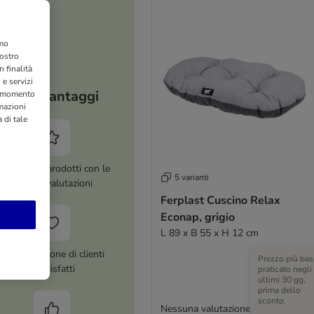
amo
nostro
 finalità
 e servizi
I tuoi vantaggi
si momento
rmazioni
 di tale
ltre 8.000 prodotti con le
5 varianti
migliori valutazioni
Ferplast Cuscino Relax
Econap, grigio
L 89 x B 55 x H 12 cm
Più di 1 milione di clienti
Prezzo più bas
soddisfatti
praticato negli
ultimi 30 gg,
prima dello
sconto.
Nessuna valutazione