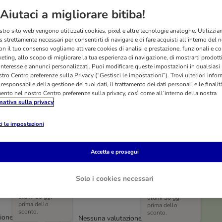
Aiutaci a migliorare bitiba!
stro sito web vengono utilizzati cookies, pixel e altre tecnologie analoghe. Utilizzi
 strettamente necessari per consentirti di navigare e di fare acquisti all’interno del 
on il tuo consenso vogliamo attivare cookies di analisi e prestazione, funzionali e con
eting, allo scopo di migliorare la tua esperienza di navigazione, di mostrarti prodotti
 interesse e annunci personalizzati. Puoi modificare queste impostazioni in qualsia
tro Centro preferenze sulla Privacy (“Gestisci le impostazioni”). Trovi ulteriori info
l responsabile della gestione dei tuoi dati, il trattamento dei dati personali e le finalità
mento nel nostro Centro preferenze sulla privacy, così come all’interno della nostra
mativa sulla privacy
O
i le impostazioni
5 varianti
Living Ostuni
Ferplast Cuscino Relax
Accetta e prosegui
Econap, grigio
L 65 x B 42 x H 8 cm
Solo i cookies necessari
Prezzo più basso
Prezzo più basso
praticato negli
praticato negli
ultimi 30 gg,
ultimi 30 gg,
prima dello
prima dello
sconto.
sconto.
ione
Nessuna valutazione