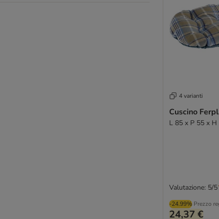
4 varianti
Cuscino Ferpl
L 85 x P 55 x H
Valutazione: 5/5
-24.99%
Prezzo re
24,37 €