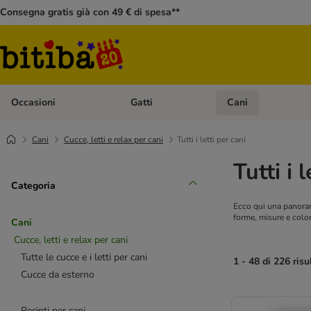
Consegna gratis già con 49 € di spesa**
Occasioni
Gatti
Cani
Apri Menù Categoria: Occasioni
Apri Menù Categoria: 
Cani
Cucce, letti e relax per cani
Tutti i letti per cani
Tutti i 
Categoria
Ecco qui una panoramic
forme, misure e colore:
Cani
Cucce, letti e relax per cani
Tutte le cucce e i letti per cani
1 - 48 di 226 risu
Cucce da esterno
Recinti per cani