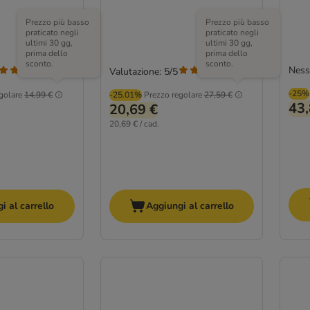
Prezzo più basso
Prezzo più basso
praticato negli
praticato negli
ultimi 30 gg,
ultimi 30 gg,
prima dello
prima dello
sconto.
sconto.
Ness
Valutazione: 5/5
(
1
)
(
1
)
-25%
golare
14,99 €
-25.01%
Prezzo regolare
27,59 €
43,
20,69 €
20,69 € / cad.
i al carrello
Aggiungi al carrello