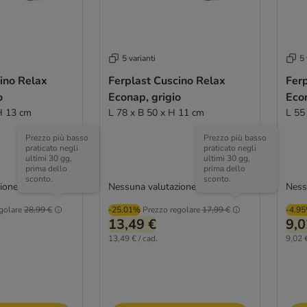
5 varianti
5 
ino Relax
Ferplast Cuscino Relax
Fer
o
Econap, grigio
Econ
H 13 cm
L 78 x B 50 x H 11 cm
L 55
Prezzo più basso
Prezzo più basso
praticato negli
praticato negli
ultimi 30 gg,
ultimi 30 gg,
prima dello
prima dello
sconto.
sconto.
ione
Nessuna valutazione
Ness
golare
28,99 €
-25.01%
Prezzo regolare
17,99 €
-4.9
13,49 €
9,0
13,49 € / cad.
9,02 €