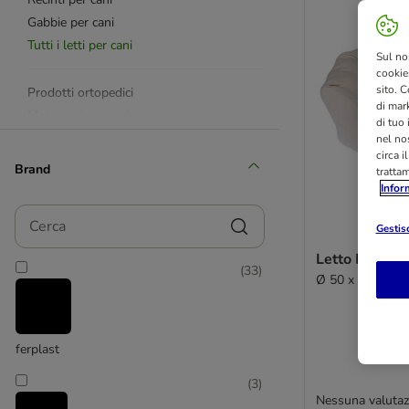
Gabbie per cani
Tutti i letti per cani
Sul no
cookies
sito. C
Prodotti ortopedici
di mark
Materassi per cani
di tuo
Cuscini per cani
nel nos
circa i
Coperte per cani
Brand
tratta
Ceste per cani
Infor
Divanetti per cani
Cerca
Nicchie per cani
Gestisc
Letto Modern 
(
33
)
Porte per cani
Ø 50 x H 18 cm
Divisori per cani
Tappetini refrigeranti
Accessori per la casa
ferplast
Cucce in Memory Foam
(
3
)
Cucce in finta pelle/ecopelle
Nessuna valutaz