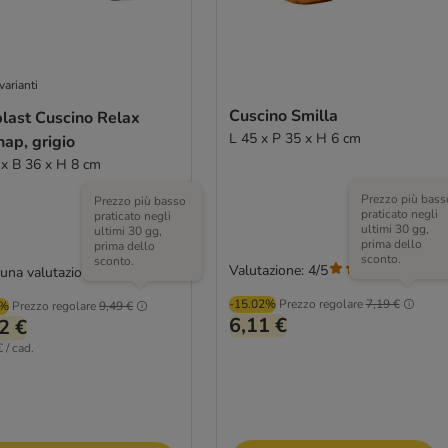
varianti
Cuscino Smilla
plast Cuscino Relax
L 45 x P 35 x H 6 cm
ap, grigio
 x B 36 x H 8 cm
Prezzo più bass
Prezzo più basso
praticato negli
praticato negli
ultimi 30 gg,
ultimi 30 gg,
prima dello
prima dello
sconto.
sconto.
Valutazione: 4/5
(
4
)
una valutazione
-15.02%
Prezzo regolare
7,19 €
5%
Prezzo regolare
9,49 €
6,11 €
2 €
 / cad.