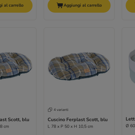
i al carrello
Aggiungi al carrello
4 varianti
Lett
ast Scott, blu
Cuscino Ferplast Scott, blu
Ø 60
 8 cm
L 78 x P 50 x H 10,5 cm