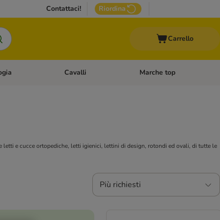
Contattaci!
Riordina
Carrello
ogia
Cavalli
Marche top
egoria: Roditori & Uccelli
Apri Menù Categoria: Acquariologia
Apri Menù Categoria: Cavalli
etti e cucce ortopediche, letti igienici, lettini di design, rotondi ed ovali, di tutte le
Più richiesti