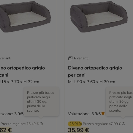
varianti
6 varianti
no ortopedico grigio
Divano ortopedico grigio
cani
per cani
 115 x P 70 x H 32 cm
M: L 90 x P 60 x H 30 cm
Prezzo più basso
Prezzo più bas
praticato negli
praticato negli
ultimi 30 gg,
ultimi 30 gg,
prima dello
prima dello
sconto.
sconto.
azione: 3.9/5
Valutazione: 3.9/5
(
285
)
(
285
)
Prezzo regolare
75,49 €
-25.01%
Prezzo regolare
47,99 €
62 €
35,99 €