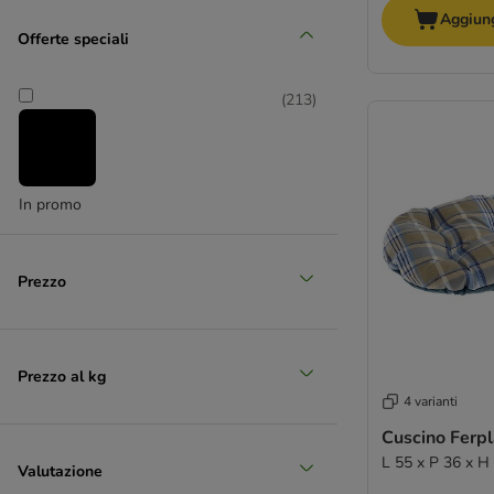
Aggiung
(
36
)
Offerte speciali
(
213
)
Grande 26 - 45 kg
In promo
(
6
)
Prezzo
XL > 45 kg
Prezzo al kg
4 varianti
Cuscino Ferpl
L 55 x P 36 x H
Valutazione