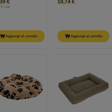
39 €
18,74 €
€ / cad.
Aggiungi al carrello
Aggiungi al carrello