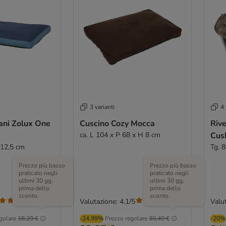
3 varianti
4 
ani Zolux One
Cuscino Cozy Mocca
Rive
ca. L 104 x P 68 x H 8 cm
Cush
 12,5 cm
Tg. 
Prezzo più basso
Prezzo più basso
praticato negli
praticato negli
ultimi 30 gg,
ultimi 30 gg,
prima dello
prima dello
sconto.
sconto.
Valutazione: 4.1/5
Valut
(
1
)
(
32
)
golare
18,29 €
-24.99%
Prezzo regolare
30,49 €
-20%