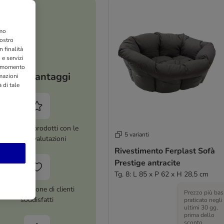
amo
nostro
 finalità
 e servizi
si momento
I tuoi vantaggi
rmazioni
 di tale
ltre 8.000 prodotti con le
5 varianti
migliori valutazioni
Rivestimento Ferplast Sofà
Prestige antracite
Tg. 8: L 85 x P 62 x H 28,5 cm
Più di 1 milione di clienti
Prezzo più bas
soddisfatti
praticato negli
ultimi 30 gg,
prima dello
sconto.