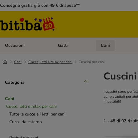
Consegna gratis già con 49 € di spesa**
Occasioni
Gatti
Cani
Apri Menù Categoria: Occasioni
Apri Menù Categoria: 
Cani
Cucce, letti e relax per cani
Cuscini per cani
Cuscini
Categoria
I cuscini sono perfet
sono studiati per aiut
Cani
imbattibili!
Cucce, letti e relax per cani
Tutte le cucce e i letti per cani
1 - 48 di 97 risult
Cucce da esterno
Recinti per cani