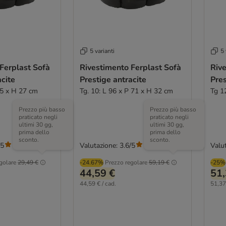
5 varianti
5 
Ferplast Sofà
Rivestimento Ferplast Sofà
Rive
acite
Prestige antracite
Pres
55 x H 27 cm
Tg. 10: L 96 x P 71 x H 32 cm
Tg 1
Prezzo più basso
Prezzo più basso
praticato negli
praticato negli
ultimi 30 gg,
ultimi 30 gg,
prima dello
prima dello
sconto.
sconto.
/5
Valutazione: 3.6/5
Valut
(
16
)
(
16
)
golare
29,49 €
-24.67%
Prezzo regolare
59,19 €
-25%
44,59 €
51,
44,59 € / cad.
51,37 