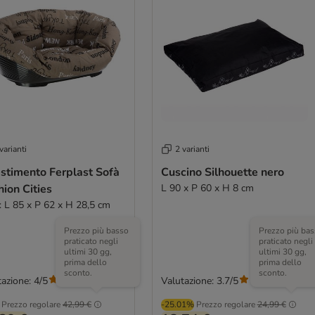
varianti
2 varianti
stimento Ferplast Sofà
Cuscino Silhouette nero
ion Cities
L 90 x P 60 x H 8 cm
8: L 85 x P 62 x H 28,5 cm
Prezzo più basso
Prezzo più bas
praticato negli
praticato negli
ultimi 30 gg,
ultimi 30 gg,
prima dello
prima dello
sconto.
sconto.
azione: 4/5
Valutazione: 3.7/5
(
5
)
(
30
)
Prezzo regolare
42,99 €
-25.01%
Prezzo regolare
24,99 €