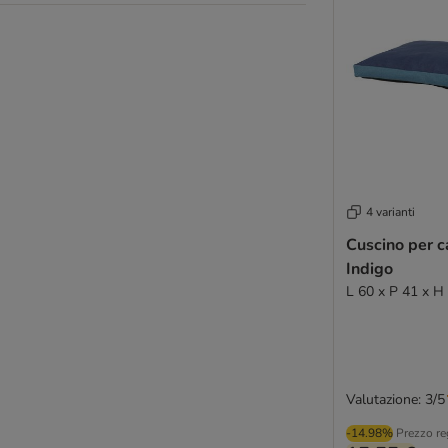
4 varianti
Cuscino per c
Indigo
L 60 x P 41 x H
Valutazione: 3/5
-14.98%
Prezzo re