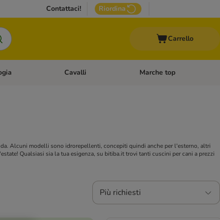
Contattaci!
Riordina
Carrello
ogia
Cavalli
Marche top
egoria: Roditori & Uccelli
Apri Menù Categoria: Acquariologia
Apri Menù Categoria: Cavalli
a. Alcuni modelli sono idrorepellenti, concepiti quindi anche per l'esterno, altri
estate! Qualsiasi sia la tua esigenza, su bitiba.it trovi tanti cuscini per cani a prezzi
Più richiesti