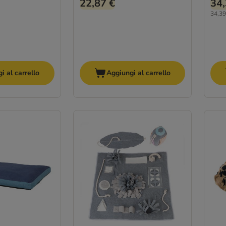
22,87 €
34,
34,39 
i al carrello
Aggiungi al carrello