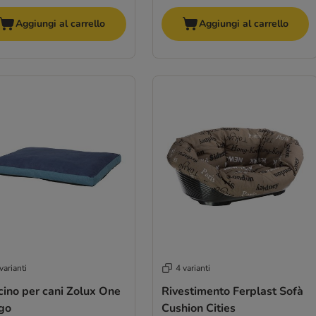
Aggiungi al carrello
Aggiungi al carrello
varianti
4 varianti
cino per cani Zolux One
Rivestimento Ferplast Sofà
igo
Cushion Cities