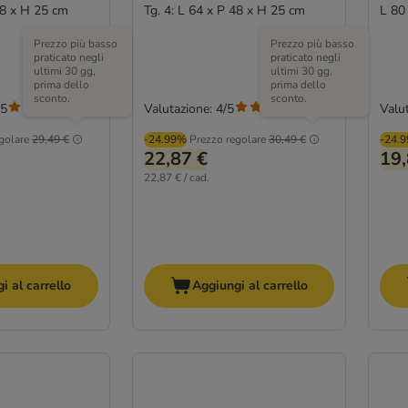
48 x H 25 cm
Tg. 4: L 64 x P 48 x H 25 cm
L 80
Prezzo più basso
Prezzo più basso
praticato negli
praticato negli
ultimi 30 gg,
ultimi 30 gg,
prima dello
prima dello
sconto.
sconto.
/5
Valutazione: 4/5
Valut
(
16
)
(
5
)
golare
29,49 €
-24.99%
Prezzo regolare
30,49 €
-24.
22,87 €
19,
22,87 € / cad.
i al carrello
Aggiungi al carrello