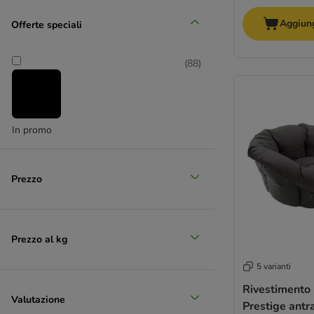
Aggiung
(
12
)
Offerte speciali
(
88
)
Grande 26 - 45 kg
In promo
(
4
)
Prezzo
XL > 45 kg
Prezzo al kg
5 varianti
Rivestimento 
Valutazione
Prestige antr