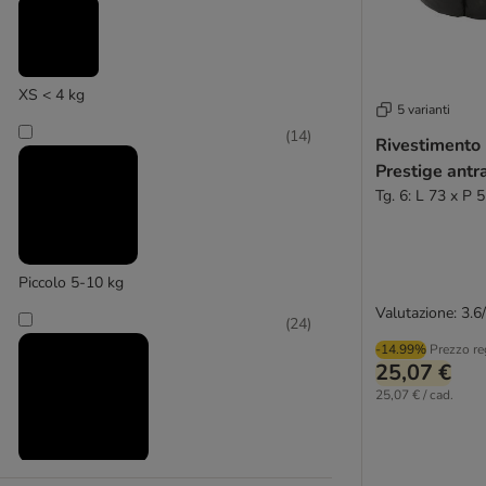
XS < 4 kg
Hafenbande
5 varianti
(
14
)
Rivestimento 
(
4
)
Prestige antr
Tg. 6: L 73 x P 
Kerbl Pet
Piccolo 5-10 kg
Valutazione: 3.6
(
24
)
-14.99%
Prezzo re
25,07 €
25,07 € / cad.
Medio 11 - 25 kg