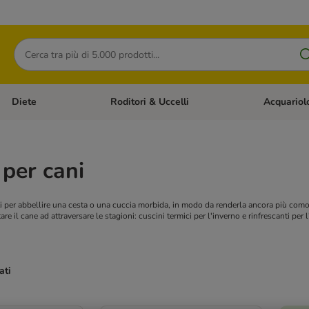
Cerca
Diete
Roditori & Uccelli
Acquariol
Gatti
Apri Menù Categoria: Cani
Apri Menù Categoria: Diete
Apri Menù Cat
 per cani
ti per abbellire una cesta o una cuccia morbida, in modo da renderla ancora più comod
are il cane ad attraversare le stagioni: cuscini termici per l'inverno e rinfrescanti per l'
ati