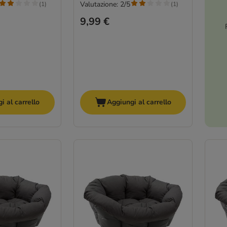
Valutazione: 2/5
(
1
)
(
1
)
9,99 €
i al carrello
Aggiungi al carrello