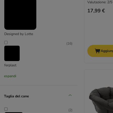
Cucce in legno
Valutazione: 2/5
Cucce in peluche/pile
17,99 €
Cucce in plastica
Cucce in tessuto
Cucce per cani grandi
Designed by Lotte
(
16
)
Aggiung
ferplast
(
3
)
espandi
Taglia del cane
Flamingo
(
2
)
(
2
)