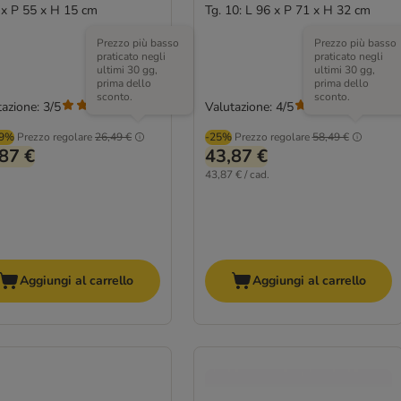
 x P 55 x H 15 cm
Tg. 10: L 96 x P 71 x H 32 cm
Prezzo più basso
Prezzo più basso
praticato negli
praticato negli
ultimi 30 gg,
ultimi 30 gg,
prima dello
prima dello
sconto.
sconto.
azione: 3/5
Valutazione: 4/5
(
1
)
(
5
)
99%
Prezzo regolare
26,49 €
-25%
Prezzo regolare
58,49 €
87 €
43,87 €
43,87 € / cad.
Aggiungi al carrello
Aggiungi al carrello