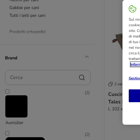
Gabbie per cani
Tutti i letti per cani
Sul no
cookies
sito. C
Prodotti ortopedici
di mark
Materassi per cani
di tuo
Cuscini per cani
nel nos
circa i
Coperte per cani
Brand
tratta
Ceste per cani
Infor
Divanetti per cani
Cerca
Nicchie per cani
Gestisc
2 varianti
(
2
)
Cuscino da e
Porte per cani
Tales Spirit P
Divisori per cani
L 102 x P 64 x 
Tappetini refrigeranti
Accessori per la casa
Aumüller
Cucce in Memory Foam
Cucce in finta pelle/ecopelle
(
2
)