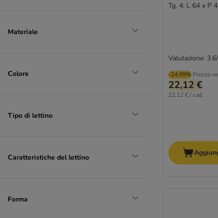
Tg. 4: L 64 x P 
Materiale
Valutazione: 3.6
Colore
-24.99%
Prezzo re
22,12 €
22,12 € / cad.
Tipo di lettino
Aggiung
Caratteristiche del lettino
Forma