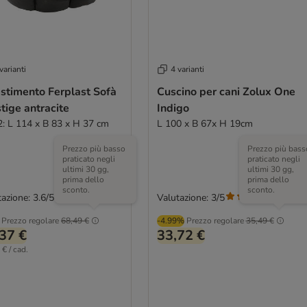
varianti
4 varianti
stimento Ferplast Sofà
Cuscino per cani Zolux One
tige antracite
Indigo
2: L 114 x B 83 x H 37 cm
L 100 x B 67x H 19cm
Prezzo più basso
Prezzo più bass
praticato negli
praticato negli
ultimi 30 gg,
ultimi 30 gg,
prima dello
prima dello
sconto.
sconto.
azione: 3.6/5
Valutazione: 3/5
(
16
)
(
1
)
Prezzo regolare
68,49 €
-4.99%
Prezzo regolare
35,49 €
37 €
33,72 €
€ / cad.