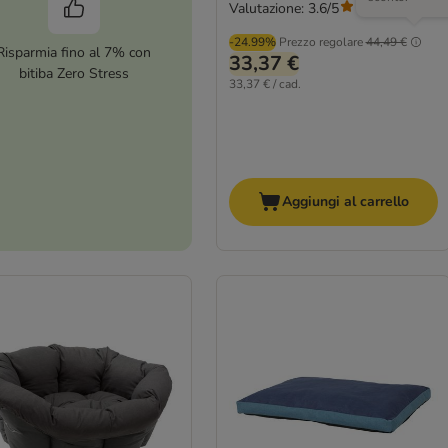
Valutazione: 3.6/5
(
16
)
-24.99%
Prezzo regolare
44,49 €
Risparmia fino al 7% con
33,37 €
bitiba Zero Stress
33,37 € / cad.
Aggiungi al carrello