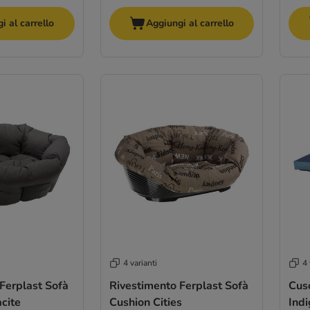
i al carrello
Aggiungi al carrello
4 varianti
4 
Ferplast Sofà
Rivestimento Ferplast Sofà
Cus
acite
Cushion Cities
Ind