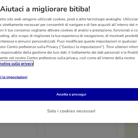
Aiutaci a migliorare bitiba!
stro sito web vengono utilizzati cookies, pixel e altre tecnologie analoghe. Utilizzi
 strettamente necessari per consentirti di navigare e di fare acquisti all’interno del 
on il tuo consenso vogliamo attivare cookies di analisi e prestazione, funzionali e con
eting, allo scopo di migliorare la tua esperienza di navigazione, di mostrarti prodotti
 interesse e annunci personalizzati. Puoi modificare queste impostazioni in qualsia
tro Centro preferenze sulla Privacy (“Gestisci le impostazioni”). Trovi ulteriori info
l responsabile della gestione dei tuoi dati, il trattamento dei dati personali e le finalità
mento nel nostro Centro preferenze sulla privacy, così come all’interno della nostra
mativa sulla privacy
i le impostazioni
O
2 varianti
sterno Nomad
Cuscino da esterno Nomad
Accetta e prosegui
ine per cane
Tales Spirit Pine per cane
H 10 cm
L 74 x P 46 x H 7 cm
Solo i cookies necessari