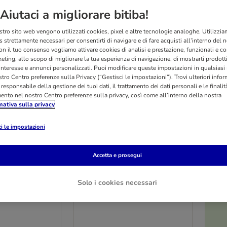
Aiutaci a migliorare bitiba!
stro sito web vengono utilizzati cookies, pixel e altre tecnologie analoghe. Utilizzi
 strettamente necessari per consentirti di navigare e di fare acquisti all’interno del 
on il tuo consenso vogliamo attivare cookies di analisi e prestazione, funzionali e con
eting, allo scopo di migliorare la tua esperienza di navigazione, di mostrarti prodotti
 interesse e annunci personalizzati. Puoi modificare queste impostazioni in qualsia
tro Centro preferenze sulla Privacy (“Gestisci le impostazioni”). Trovi ulteriori info
l responsabile della gestione dei tuoi dati, il trattamento dei dati personali e le finalità
mento nel nostro Centro preferenze sulla privacy, così come all’interno della nostra
mativa sulla privacy
i le impostazioni
O
2 varianti
sterno Nomad
Cuscino da esterno Nomad
Accetta e prosegui
ine per cane
Tales Spirit Pine per cane
H 10 cm
L 74 x P 46 x H 7 cm
Solo i cookies necessari