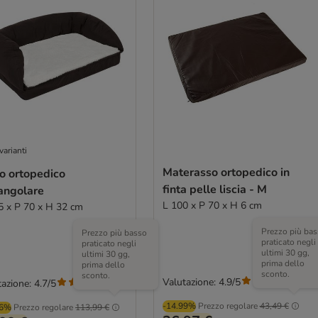
varianti
Materasso ortopedico in
o ortopedico
finta pelle liscia - M
angolare
L 100 x P 70 x H 6 cm
5 x P 70 x H 32 cm
Prezzo più bas
Prezzo più basso
praticato negli
praticato negli
ultimi 30 gg,
ultimi 30 gg,
prima dello
prima dello
sconto.
sconto.
Valutazione: 4.9/5
(
7
)
azione: 4.7/5
(
775
)
-14.99%
Prezzo regolare
43,49 €
56%
Prezzo regolare
113,99 €