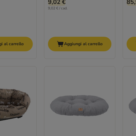
9,02 €
85,
9,02 € / cad.
i al carrello
Aggiungi al carrello