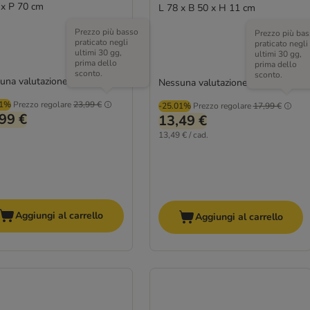
 x P 70 cm
L 78 x B 50 x H 11 cm
Prezzo più basso
Prezzo più bas
praticato negli
praticato negli
ultimi 30 gg,
ultimi 30 gg,
prima dello
prima dello
sconto.
sconto.
una valutazione
Nessuna valutazione
01%
Prezzo regolare
23,99 €
-25.01%
Prezzo regolare
17,99 €
99 €
13,49 €
13,49 € / cad.
Aggiungi al carrello
Aggiungi al carrello