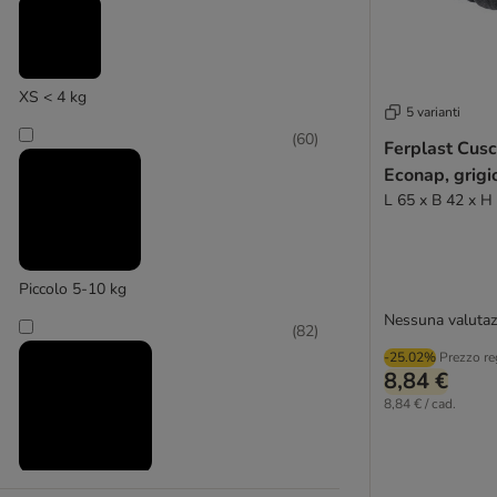
Hunter
XS < 4 kg
5 varianti
(
2
)
(
60
)
Ferplast Cusc
Econap, grigi
Karlie
L 65 x B 42 x H
Piccolo 5-10 kg
Nessuna valutaz
(
82
)
-25.02%
Prezzo re
8,84 €
8,84 € / cad.
Medio 11 - 25 kg