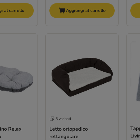
i al carrello
Aggiungi al carrello
3 varianti
Tap
ino Relax
Letto ortopedico
Liv
o
rettangolare