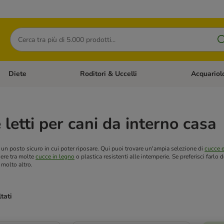
Cerca
Diete
Roditori & Uccelli
Acquariol
Gatti
Apri Menù Categoria: Cani
Apri Menù Categoria: Diete
Apri Menù Cat
 letti per cani da interno casa
 un posto sicuro in cui poter riposare. Qui puoi trovare un'ampia selezione di
cucce e
iere tra molte
cucce in legno
o plastica resistenti alle intemperie. Se preferisci farlo d
 molto altro.
ltati