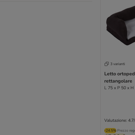
3 varianti
Letto ortoped
rettangolare
L 75 x P 50 x H
Valutazione: 4.7
-24.5%
Prezzo reg