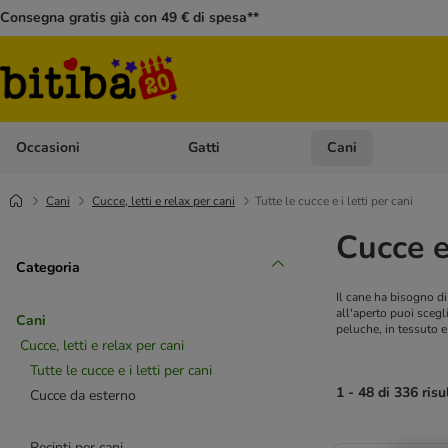
Consegna gratis già con 49 € di spesa**
Occasioni
Gatti
Cani
Apri Menù Categoria: Occasioni
Apri Menù Categoria: 
Cani
Cucce, letti e relax per cani
Tutte le cucce e i letti per cani
Cucce e
Categoria
Il cane ha bisogno di
all'aperto puoi scegl
Cani
peluche, in tessuto e
Cucce, letti e relax per cani
Tutte le cucce e i letti per cani
1 - 48 di 336 risu
Cucce da esterno
Recinti per cani