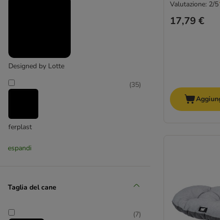
Cucce in legno
Valutazione: 2/5
Cucce in peluche/pile
17,79 €
Cucce in plastica
Cucce in tessuto
Cucce per cani grandi
Designed by Lotte
(
35
)
Aggiung
ferplast
(
3
)
espandi
Taglia del cane
Flamingo
(
4
)
(
7
)