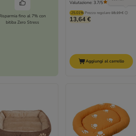
Valutazione: 3.7/5
(
43
)
-25.01%
Prezzo regolare
18,19 €
Risparmia fino al 7% con
13,64 €
bitiba Zero Stress
Aggiungi al carrello