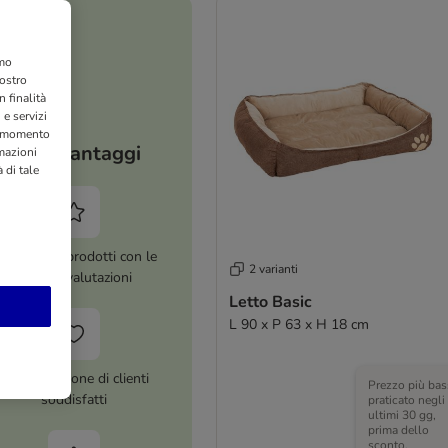
amo
nostro
 finalità
 e servizi
si momento
I tuoi vantaggi
rmazioni
 di tale
ltre 8.000 prodotti con le
2 varianti
migliori valutazioni
Letto Basic
L 90 x P 63 x H 18 cm
Più di 1 milione di clienti
Prezzo più bas
soddisfatti
praticato negli
ultimi 30 gg,
prima dello
sconto.