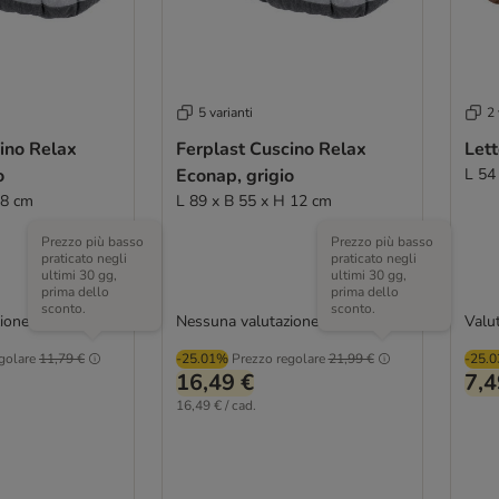
5 varianti
2 
ino Relax
Ferplast Cuscino Relax
Lett
o
Econap, grigio
L 54
 8 cm
L 89 x B 55 x H 12 cm
Prezzo più basso
Prezzo più basso
praticato negli
praticato negli
ultimi 30 gg,
ultimi 30 gg,
prima dello
prima dello
sconto.
sconto.
ione
Nessuna valutazione
Valut
golare
11,79 €
-25.01%
Prezzo regolare
21,99 €
-25.
16,49 €
7,4
16,49 € / cad.