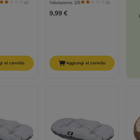
Valutazione: 2/5
(
1
)
(
1
)
9,99 €
i al carrello
Aggiungi al carrello