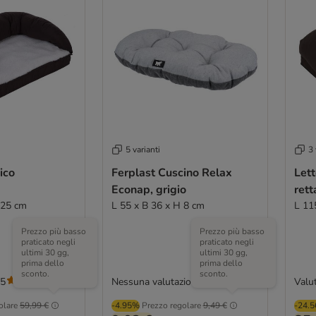
5 varianti
3 
ico
Ferplast Cuscino Relax
Lett
Econap, grigio
rett
 25 cm
L 55 x B 36 x H 8 cm
L 11
Prezzo più basso
Prezzo più basso
praticato negli
praticato negli
ultimi 30 gg,
ultimi 30 gg,
prima dello
prima dello
sconto.
sconto.
/5
Nessuna valutazione
Valut
(
775
)
olare
59,99 €
-4.95%
Prezzo regolare
9,49 €
-24.