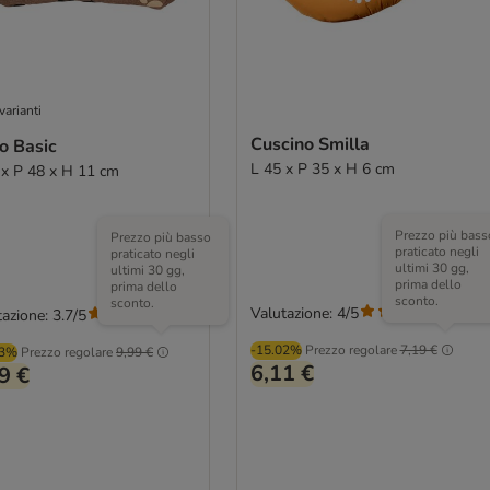
varianti
Cuscino Smilla
o Basic
L 45 x P 35 x H 6 cm
 x P 48 x H 11 cm
Prezzo più bass
Prezzo più basso
praticato negli
praticato negli
ultimi 30 gg,
ultimi 30 gg,
prima dello
prima dello
sconto.
sconto.
Valutazione: 4/5
(
4
)
azione: 3.7/5
(
43
)
-15.02%
Prezzo regolare
7,19 €
03%
Prezzo regolare
9,99 €
6,11 €
9 €