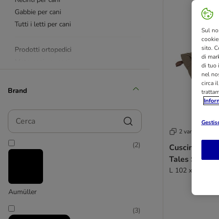
Gabbie per cani
Tutti i letti per cani
Sul no
cookies
sito. C
Prodotti ortopedici
di mark
Materassi per cani
di tuo
Cuscini per cani
nel nos
circa i
Coperte per cani
Brand
tratta
Ceste per cani
Infor
Divanetti per cani
Cerca
Nicchie per cani
Gestisc
2 varianti
(
2
)
Cuscino da e
Porte per cani
Tales Spirit P
Divisori per cani
L 102 x P 64 x 
Tappetini refrigeranti
Accessori per la casa
Aumüller
Cucce in Memory Foam
Cucce in finta pelle/ecopelle
(
3
)