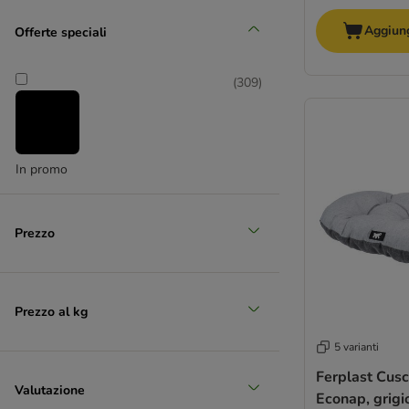
Aggiung
(
48
)
Offerte speciali
(
309
)
Grande 26 - 45 kg
In promo
(
9
)
Prezzo
XL > 45 kg
Prezzo al kg
5 varianti
Ferplast Cusc
Valutazione
Econap, grigi