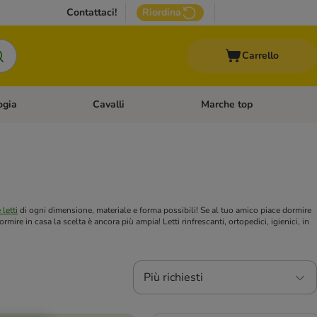
Contattaci!
Riordina
Carrello
ogia
Cavalli
Marche top
egoria: Roditori & Uccelli
Apri Menù Categoria: Acquariologia
Apri Menù Categoria: Cavalli
 letti
di ogni dimensione, materiale e forma possibili! Se al tuo amico piace dormire
ormire in casa la scelta è ancora più ampia! Letti rinfrescanti, ortopedici, igienici, in
Più richiesti