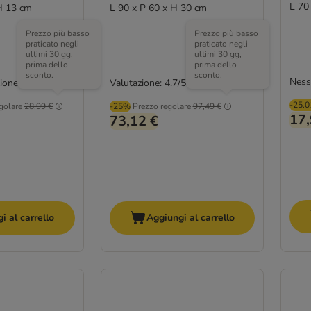
L 70
H 13 cm
L 90 x P 60 x H 30 cm
Prezzo più basso
Prezzo più basso
praticato negli
praticato negli
ultimi 30 gg,
ultimi 30 gg,
prima dello
prima dello
sconto.
sconto.
Ness
ione
Valutazione: 4.7/5
(
775
)
-25.
golare
28,99 €
-25%
Prezzo regolare
97,49 €
17,
73,12 €
i al carrello
Aggiungi al carrello