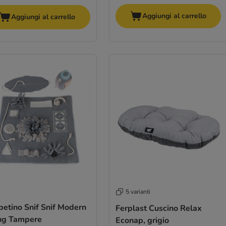
Aggiungi al carrello
Aggiungi al carrello
5 varianti
petino Snif Snif Modern
Ferplast Cuscino Relax
ing Tampere
Econap, grigio