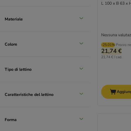
L 100 x B 63 x 
Materiale
Nessuna valutaz
Colore
-25.01%
Prezzo re
21,74 €
21,74 € / cad.
Tipo di lettino
Aggiung
Caratteristiche del lettino
Forma