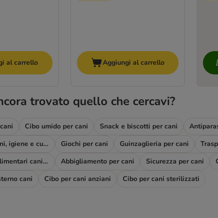
i al carrello
Aggiungi al carrello
ncora trovato quello che cercavi?
 cani
Cibo umido per cani
Snack e biscotti per cani
Antiparas
Toelettatura cani, igiene e cura
Giochi per cani
Guinzaglieria per cani
Complementi alimentari cani e diete
Abbigliamento per cani
Sicurezza per cani
sterno cani
Cibo per cani anziani
Cibo per cani sterilizzati