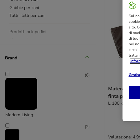
Gabbie per cani
Tutti i letti per cani
Sul no
cookies
sito. C
Prodotti ortopedici
di mark
di tuo
Materassi per cani
nel nos
Cuscini per cani
circa i
Coperte per cani
tratta
Brand
Infor
Ceste per cani
Divanetti per cani
Gestisc
(
6
)
Nicchie per cani
Materasso ort
Porte per cani
finta pelle lis
Divisori per cani
L 100 x P 70 x 
Tappetini refrigeranti
Modern Living
Accessori per la casa
Cucce in Memory Foam
(
2
)
Cucce in finta pelle/ecopelle
Valutazione: 4.9