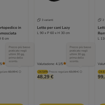
3 varianti
2 
rtopedico in
Letto per cani Lazy
Lett
camosciata
L 90 x P 60 x H 30 cm
Re
H 6 cm
L 11
Prezzo più basso
Prezzo più basso
praticato negli
praticato negli
ultimi 30 gg,
ultimi 30 gg,
prima dello
prima dello
sconto.
sconto.
/5
Valutazione: 4.1/5
Valut
(
27
)
(
33
)
golare
60,99 €
-24.54%
Prezzo regolare
63,99 €
-24.
48,29 €
99,