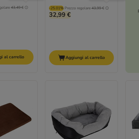
golare
43,49 €
-25.01%
Prezzo regolare
43,99 €
32,99 €
i al carrello
Aggiungi al carrello