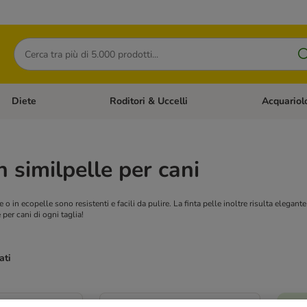
Cerca
Diete
Roditori & Uccelli
Acquariol
Gatti
Apri Menù Categoria: Cani
Apri Menù Categoria: Diete
Apri Menù Cat
n similpelle per cani
e o in ecopelle sono resistenti e facili da pulire. La finta pelle inoltre risulta elegan
 per cani di ogni taglia!
ati