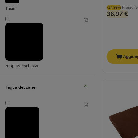
Cucce in legno
-14.99%
Prezzo re
Trixie
Cucce in peluche/pile
36,97 €
Cucce in plastica
(
6
)
Cucce in tessuto
Cucce per cani grandi
Aggiung
zooplus Exclusive
Taglia del cane
(
3
)