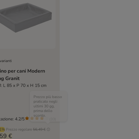
varianti
ino per cani Modern
ng Granit
M: L 85 x P 70 x H 15 cm
Prezzo più basso
praticato negli
ultimi 30 gg,
prima dello
sconto.
azione: 4.2/5
(
33
)
61%
Prezzo regolare
56,49 €
59 €