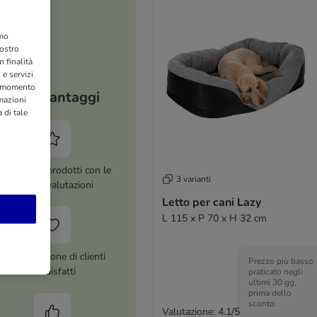
amo
nostro
 finalità
 e servizi
si momento
I tuoi vantaggi
rmazioni
 di tale
ltre 8.000 prodotti con le
3 varianti
migliori valutazioni
Letto per cani Lazy
L 115 x P 70 x H 32 cm
Più di 1 milione di clienti
Prezzo più basso
soddisfatti
praticato negli
ultimi 30 gg,
prima dello
sconto.
Valutazione: 4.1/5
(
33
)