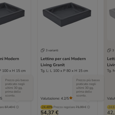
3 varianti
3 
ani Modern
Lettino per cani Modern
Lett
Living Granit
Livi
 P 100 x H 15 cm
Tg. L: L 100 x P 80 x H 15 cm
Tg. 
Prezzo più basso
Prezzo più basso
praticato negli
praticato negli
ultimi 30 gg,
ultimi 30 gg,
prima dello
prima dello
sconto.
sconto.
/5
Valutazione: 4.2/5
Valut
(
33
)
(
33
)
are
87,49 €
-24.48%
Prezzo regolare
71,99 €
-24.
54,37 €
42,