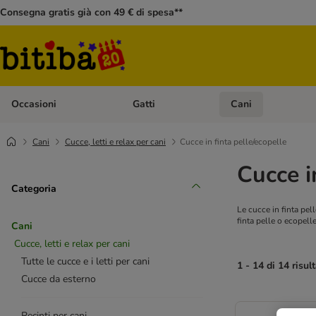
Consegna gratis già con 49 € di spesa**
Occasioni
Gatti
Cani
Apri Menù Categoria: Occasioni
Apri Menù Categoria: 
Cani
Cucce, letti e relax per cani
Cucce in finta pelle/ecopelle
Cucce i
Categoria
Le cucce in finta pell
finta pelle o ecopelle
Cani
Cucce, letti e relax per cani
Tutte le cucce e i letti per cani
1 - 14 di 14 risult
Cucce da esterno
Recinti per cani