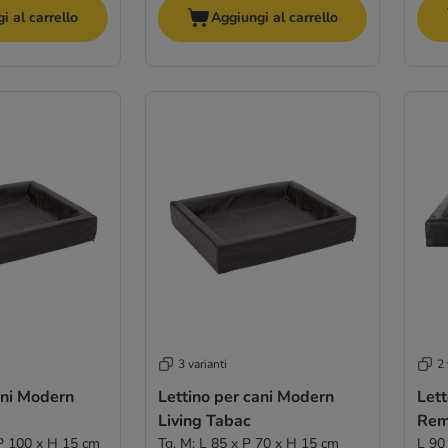
i al carrello
Aggiungi al carrello
3 varianti
2 
ani Modern
Lettino per cani Modern
Lett
Living Tabac
Re
 P 100 x H 15 cm
Tg. M: L 85 x P 70 x H 15 cm
L 90