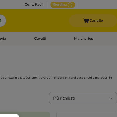
Contattaci!
Riordina
Carrello
ogia
Cavalli
Marche top
egoria: Roditori & Uccelli
Apri Menù Categoria: Acquariologia
Apri Menù Categoria: Cavalli
te e perfetta in casa. Qui puoi trovare un'ampia gamma di cucce, letti e materassi in
Più richiesti