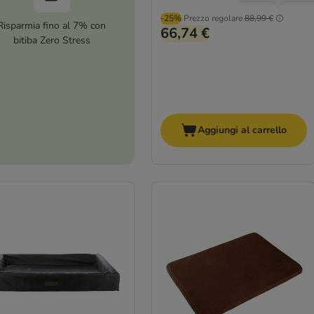
-25%
Prezzo regolare
88,99 €
Risparmia fino al 7% con
66,74 €
bitiba Zero Stress
Aggiungi al carrello