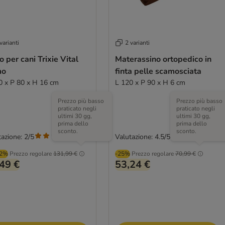
varianti
2 varianti
o per cani Trixie Vital
Materassino ortopedico in
mo
finta pelle scamosciata
0 x P 80 x H 16 cm
L 120 x P 90 x H 6 cm
Prezzo più basso
Prezzo più basso
praticato negli
praticato negli
ultimi 30 gg,
ultimi 30 gg,
prima dello
prima dello
sconto.
sconto.
azione: 2/5
Valutazione: 4.5/5
(
1
)
(
27
)
62%
Prezzo regolare
131,99 €
-25%
Prezzo regolare
70,99 €
49 €
53,24 €