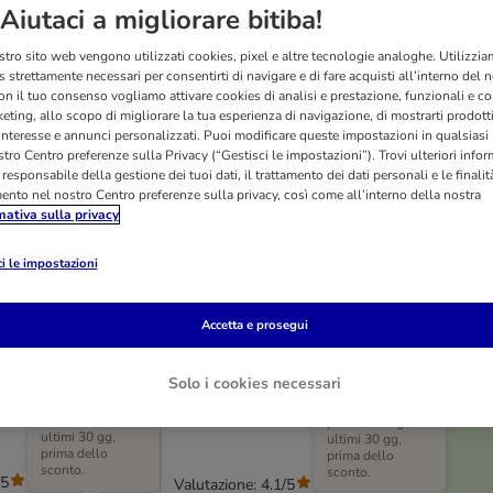
Aiutaci a migliorare bitiba!
stro sito web vengono utilizzati cookies, pixel e altre tecnologie analoghe. Utilizzi
 strettamente necessari per consentirti di navigare e di fare acquisti all’interno del 
on il tuo consenso vogliamo attivare cookies di analisi e prestazione, funzionali e con
eting, allo scopo di migliorare la tua esperienza di navigazione, di mostrarti prodotti
 interesse e annunci personalizzati. Puoi modificare queste impostazioni in qualsia
tro Centro preferenze sulla Privacy (“Gestisci le impostazioni”). Trovi ulteriori info
l responsabile della gestione dei tuoi dati, il trattamento dei dati personali e le finalità
mento nel nostro Centro preferenze sulla privacy, così come all’interno della nostra
mativa sulla privacy
i le impostazioni
O
3 varianti
opedico in
Letto per cani Lazy
Accetta e prosegui
cia - M
L 75 x P 50 x H 25 cm
H 6 cm
Solo i cookies necessari
Prezzo più basso
Prezzo più basso
praticato negli
praticato negli
ultimi 30 gg,
ultimi 30 gg,
prima dello
prima dello
sconto.
sconto.
/5
(
7
)
Valutazione: 4.1/5
(
33
)