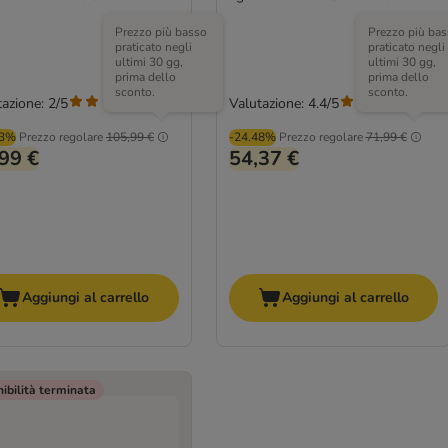
Prezzo più basso
Prezzo più bas
praticato negli
praticato negli
ultimi 30 gg,
ultimi 30 gg,
prima dello
prima dello
sconto.
sconto.
azione: 2/5
Valutazione: 4.4/5
(
1
)
(
110
)
53%
Prezzo regolare
105,99 €
-24.48%
Prezzo regolare
71,99 €
99 €
54,37 €
Aggiungi al carrello
Aggiungi al carrello
ibilità terminata