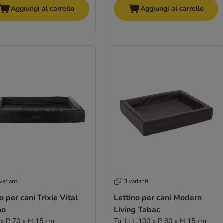
Aggiungi al carrello
Aggiungi al carrello
varianti
3 varianti
o per cani Trixie Vital
Lettino per cani Modern
mo
Living Tabac
 x P 70 x H 15 cm
Tg. L: L 100 x P 80 x H 15 cm