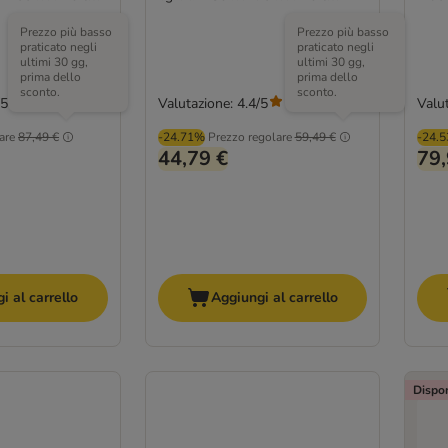
Prezzo più basso
Prezzo più basso
praticato negli
praticato negli
ultimi 30 gg,
ultimi 30 gg,
prima dello
prima dello
sconto.
sconto.
/5
Valutazione: 4.4/5
Valut
(
110
)
(
110
)
are
87,49 €
-24.71%
Prezzo regolare
59,49 €
-24.
44,79 €
79,
i al carrello
Aggiungi al carrello
Dispon