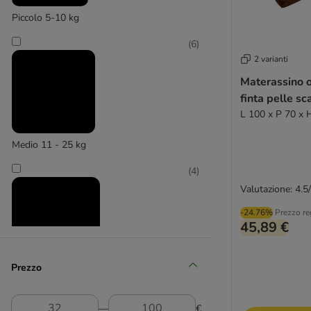
Piccolo 5-10 kg
(
6
)
2 varianti
Materassino o
finta pelle s
L 100 x P 70 x 
Medio 11 - 25 kg
(
4
)
Valutazione: 4.5
-24.76%
Prezzo re
45,89 €
Prezzo
Grande 26 - 45 kg
―
€