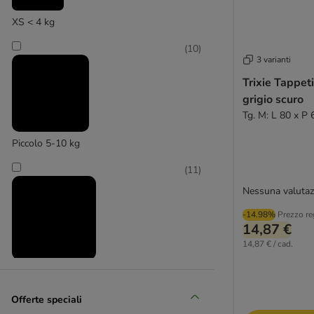
XS < 4 kg
Trixie
(
10
)
(
3
)
3 varianti
Trixie Tappet
grigio scuro
Tg. M: L 80 x P
Piccolo 5-10 kg
Zooplus Basics
(
11
)
Nessuna valutaz
-14.98%
Prezzo re
14,87 €
14,87 € / cad.
Medio 11 - 25 kg
(
3
)
Offerte speciali