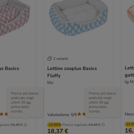
2 varianti
Lett
us Basics
Lettino zooplus Basics
gatt
Fluffy
tg M
blu
Prezzo più basso
Prezzo più basso
praticato negli
praticato negli
ultimi 30 gg,
ultimi 30 gg,
prima dello
prima dello
sconto.
sconto.
Ness
Valutazione: 5/5
(
1
)
(
1
)
-24.
golare
25,49 €
-24.99%
Prezzo regolare
24,49 €
16,
18,37 €