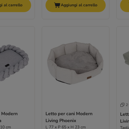
i al carrello
Aggiungi al carrello
2 
i Modern
Letto per cani Modern
Let
a
Living Phoenix
Liv
 10 cm
L 77 x P 65 x H 23 cm
Tagl