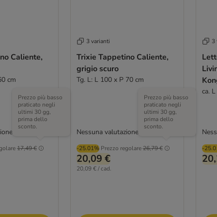
3 varianti
3 
ino Caliente,
Trixie Tappetino Caliente,
Let
grigio scuro
Livi
 60 cm
Tg. L: L 100 x P 70 cm
Kon
ca. 
Prezzo più basso
Prezzo più basso
praticato negli
praticato negli
ultimi 30 gg,
ultimi 30 gg,
prima dello
prima dello
sconto.
sconto.
ione
Nessuna valutazione
Ness
golare
17,49 €
-25.01%
Prezzo regolare
26,79 €
-25.
20,09 €
20,
20,09 € / cad.