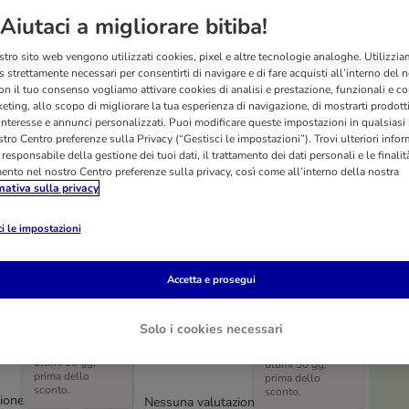
Aiutaci a migliorare bitiba!
stro sito web vengono utilizzati cookies, pixel e altre tecnologie analoghe. Utilizzi
 strettamente necessari per consentirti di navigare e di fare acquisti all’interno del 
on il tuo consenso vogliamo attivare cookies di analisi e prestazione, funzionali e con
eting, allo scopo di migliorare la tua esperienza di navigazione, di mostrarti prodotti
 interesse e annunci personalizzati. Puoi modificare queste impostazioni in qualsia
tro Centro preferenze sulla Privacy (“Gestisci le impostazioni”). Trovi ulteriori info
l responsabile della gestione dei tuoi dati, il trattamento dei dati personali e le finalità
mento nel nostro Centro preferenze sulla privacy, così come all’interno della nostra
mativa sulla privacy
O
i le impostazioni
2 varianti
f Snif Modern
Letto per cani Modern
re
Accetta e prosegui
Living Toronto ecoLIFE
L 100 x P 70 cm
Solo i cookies necessari
Prezzo più basso
Prezzo più basso
praticato negli
praticato negli
ultimi 30 gg,
ultimi 30 gg,
prima dello
prima dello
sconto.
sconto.
ione
Nessuna valutazione