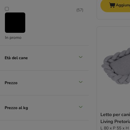
Aggiung
(
57
)
Grande 26 - 45 kg
In promo
Età del cane
Prezzo
Prezzo al kg
Letto per can
Living Pretori
L 80 x P 55 x H