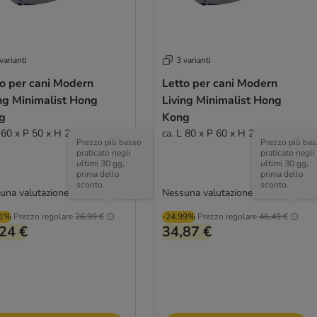
varianti
3 varianti
to per cani Modern
Letto per cani Modern
ng Minimalist Hong
Living Minimalist Hong
g
Kong
L 60 x P 50 x H 25 cm
ca. L 80 x P 60 x H 27 cm
Prezzo più basso
Prezzo più bas
praticato negli
praticato negli
ultimi 30 gg,
ultimi 30 gg,
prima dello
prima dello
sconto.
sconto.
una valutazione
Nessuna valutazione
01%
Prezzo regolare
26,99 €
-24.99%
Prezzo regolare
46,49 €
24 €
34,87 €