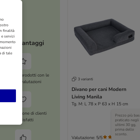
amo
nostro
 finalità
 e servizi
I tuoi vantaggi
si momento
rmazioni
 di tale
ltre 8.000 prodotti con le
3 varianti
migliori valutazioni
Divano per cani Modern
Living Manila
Tg. M: L 78 x P 63 x H 15 cm
Più di 1 milione di clienti
Prezzo più bas
soddisfatti
praticato negli
ultimi 30 gg,
prima dello
sconto.
Valutazione: 5/5
(
1
)