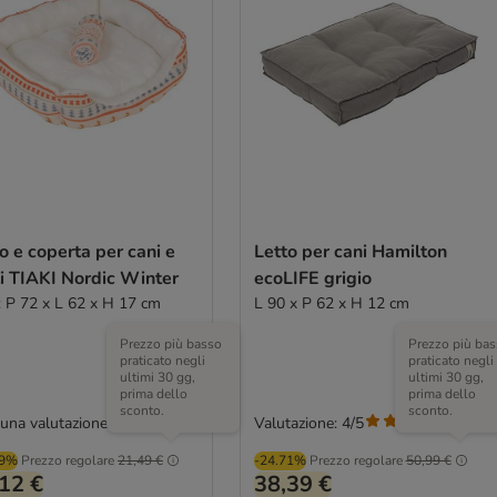
o e coperta per cani e
Letto per cani Hamilton
i TIAKI Nordic Winter
ecoLIFE grigio
: P 72 x L 62 x H 17 cm
L 90 x P 62 x H 12 cm
Prezzo più basso
Prezzo più bas
praticato negli
praticato negli
ultimi 30 gg,
ultimi 30 gg,
prima dello
prima dello
sconto.
sconto.
una valutazione
Valutazione: 4/5
(
1
)
99%
Prezzo regolare
21,49 €
-24.71%
Prezzo regolare
50,99 €
12 €
38,39 €