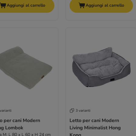
Aggiungi al carrello
Aggiungi al carrello
varianti
3 varianti
to per cani Modern
Letto per cani Modern
ing Lombok
Living Minimalist Hong
ia M: L 80 x L 60 x H 24 cm
Kong