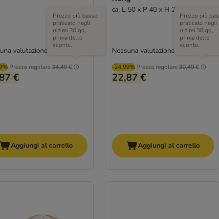
ca. L 50 x P 40 x H 23 cm
Prezzo più basso
Prezzo più bas
praticato negli
praticato negli
ultimi 30 gg,
ultimi 30 gg,
prima dello
prima dello
sconto.
sconto.
una valutazione
Nessuna valutazione
99%
Prezzo regolare
34,49 €
-24.99%
Prezzo regolare
30,49 €
87 €
22,87 €
Aggiungi al carrello
Aggiungi al carrello