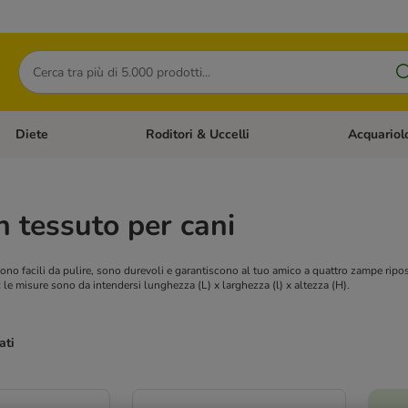
Cerca
Diete
Roditori & Uccelli
Acquariol
Gatti
Apri Menù Categoria: Cani
Apri Menù Categoria: Diete
Apri Menù Cat
n tessuto per cani
ono facili da pulire, sono durevoli e garantiscono al tuo amico a quattro zampe riposi
:
le misure sono da intendersi lunghezza (L) x larghezza (l) x altezza (H).
ati