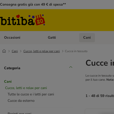
Consegna gratis già con 49 € di spesa**
Occasioni
Gatti
Cani
Apri Menù Categoria: Occasioni
Apri Menù Categoria: 
Cani
Cucce, letti e relax per cani
Cucce in tessuto
Cucce i
Categoria
Le cucce in tessuto s
per il tuo cane.
Nota
Cani
Cucce, letti e relax per cani
Tutte le cucce e i letti per cani
1 - 48 di 59 risult
Cucce da esterno
Recinti per cani