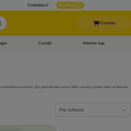
Contattaci!
Riordina
Carrello
ogia
Cavalli
Marche top
egoria: Roditori & Uccelli
Apri Menù Categoria: Acquariologia
Apri Menù Categoria: Cavalli
 comodi e coccolosi. Qui puoi trovare cucce, letti, cuscini e molto altro in tessuto
Più richiesti