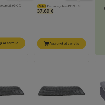
golare
23,99 €
-24.6%
Prezzo regolare
49,99 €
37,69 €
i al carrello
Aggiungi al carrello