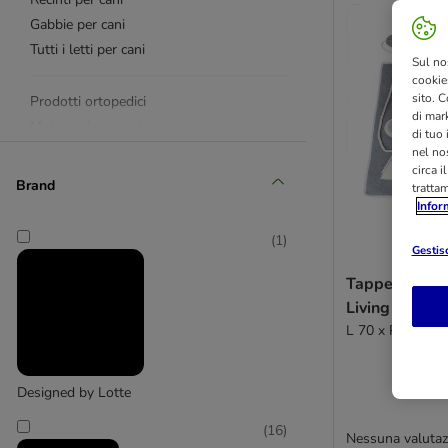
Gabbie per cani
Tutti i letti per cani
Sul no
cookies
sito. C
Prodotti ortopedici
di mark
Materassi per cani
di tuo
Cuscini per cani
nel nos
circa i
Coperte per cani
Brand
tratta
Ceste per cani
Infor
Divanetti per cani
(
1
)
Nicchie per cani
Gestisc
Tappetino Sni
Porte per cani
Living Tampe
Divisori per cani
L 70 x P 70 cm
Tappetini refrigeranti
Accessori per la casa
Designed by Lotte
Cucce in Memory Foam
Cucce in finta pelle/ecopelle
(
16
)
Nessuna valutaz