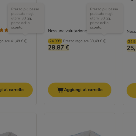
Prezzo più basso
Prezzo più basso
praticato negli
praticato negli
ultimi 30 gg,
ultimi 30 gg,
prima dello
prima dello
sconto.
sconto.
Nessuna valutazione
(
1
)
Ness
golare
41,49 €
-24.99%
Prezzo regolare
38,49 €
-24.
28,87 €
25,
i al carrello
Aggiungi al carrello