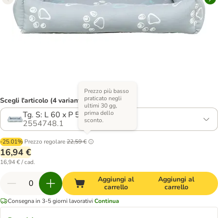
Prezzo più basso
praticato negli
Scegli l'articolo (4 varianti)
ultimi 30 gg,
prima dello
Tg. S: L 60 x P 50 cm
sconto.
2554748.1
-25.01%
Prezzo regolare
22,59 €
16,94 €
16,94 € / cad.
Aggiungi al
Aggiungi al
carrello
carrello
Consegna in 3-5 giorni lavorativi
Continua