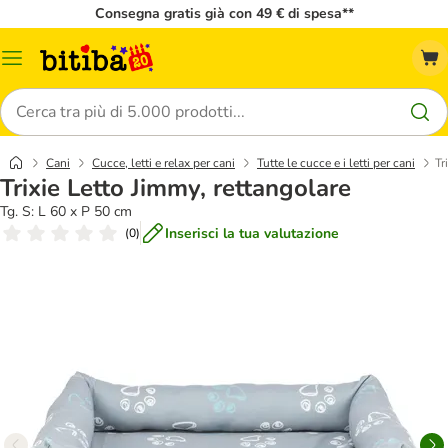
Consegna gratis già con 49 € di spesa**
Overview
catalogo
Cerca
Cani
Cucce, letti e relax per cani
Tutte le cucce e i letti per cani
Tr
Trixie Letto Jimmy, rettangolare
Tg. S: L 60 x P 50 cm
Inserisci la tua valutazione
(
0
)